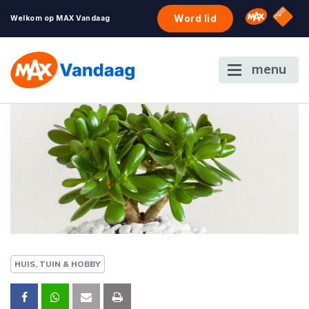
NPO S
Omroep 
Word lid
Welkom op MAX Vandaag
menu
HUIS, TUIN & HOBBY