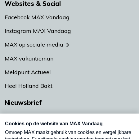
Websites & Social
Facebook MAX Vandaag
Instagram MAX Vandaag
MAX op sociale media
MAX vakantieman
Meldpunt Actueel
Heel Holland Bakt
Nieuwsbrief
Neem hier een gratis abonnement op onze
nieuwsbrief. Elke vrijdag- en dinsdagochtend in
uw mailbox.