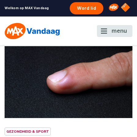
NPO S
Omroep 
Word lid
Welkom op MAX Vandaag
menu
GEZONDHEID & SPORT