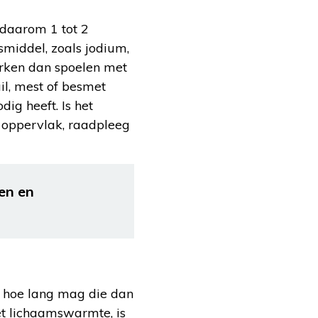
 daarom 1 tot 2
middel, zoals jodium,
erken dan spoelen met
il, mest of besmet
dig heeft. Is het
r oppervlak, raadpleeg
nen en
r hoe lang mag die dan
met lichaamswarmte, is