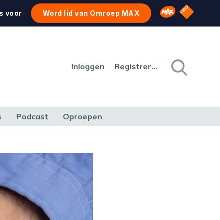
NPO Star
Omroep MAX
s voor
Word lid van Omroep MAX
Inloggen
Registreren
s
Podcast
Oproepen
CULTUUR
NATUUR & MILIEU
REIZEN & VERKEER