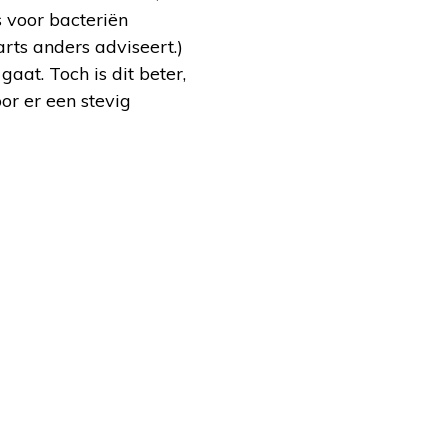
s voor bacteriën
arts anders adviseert.)
aat. Toch is dit beter,
oor er een stevig