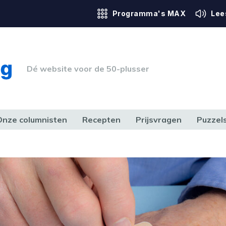
Programma's MAX
Lee
Dé website voor de 50-plusser
Onze columnisten
Recepten
Prijsvragen
Puzzel
ERK & RECHT
GEZONDHEID & SPORT
HUIS, TUIN & HOBBY
MEDIA & 