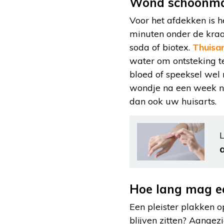
Wond schoonm
Voor het afdekken is h
minuten onder de kraa
soda of biotex.
Thuisar
water om ontsteking te
bloed of speeksel wel m
wondje na een week nie
dan ook uw huisarts.
L
Hoe lang mag een
Een pleister plakken 
blijven zitten? Aangez