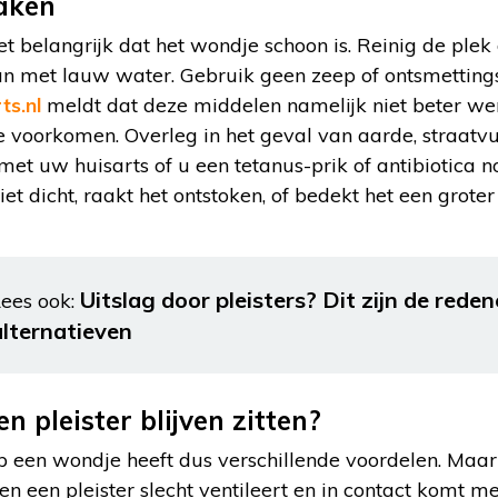
aken
et belangrijk dat het wondje schoon is. Reinig de plek
n met lauw water. Gebruik geen zeep of ontsmettings
ts.nl
meldt dat deze middelen namelijk niet beter w
 voorkomen. Overleg in het geval van aarde, straatvu
et uw huisarts of u een tetanus-prik of antibiotica no
t dicht, raakt het ontstoken, of bedekt het een grote
Uitslag door pleisters? Dit zijn de rede
ees ook:
alternatieven
 pleister blijven zitten?
op een wondje heeft dus verschillende voordelen. Maa
ien een pleister slecht ventileert en in contact komt 