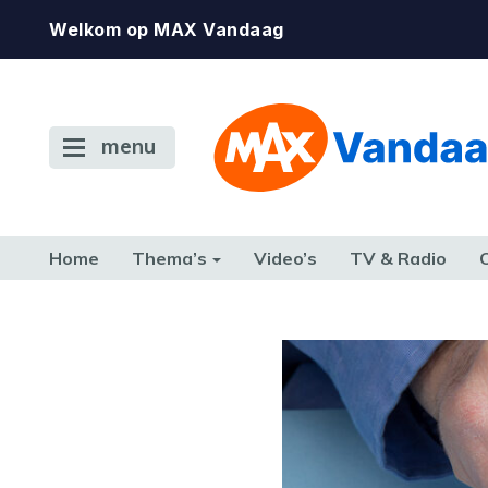
Welkom op MAX Vandaag
menu
Home
Thema’s
Video’s
TV & Radio
CONSUMENT
ETEN & DRINKEN
FAMILIE & RELATIE
GELD, W
TERUG NAAR TOEN