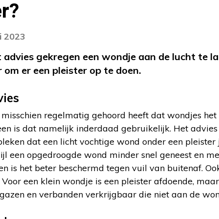
er?
i 2023
 advies gekregen een wondje aan de lucht te la
r om er een pleister op te doen.
vies
 misschien regelmatig gehoord heeft dat wondjes het 
n is dat namelijk inderdaad gebruikelijk. Het advies 
bleken dat een licht vochtige wond onder een pleister j
wijl een opgedroogde wond minder snel geneest en mee
n is het beter beschermd tegen vuil van buitenaf. Oo
 Voor een klein wondje is een pleister afdoende, maar 
e gazen en verbanden verkrijgbaar die niet aan de won