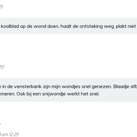
15
koolblad op de wond doen, haalt de ontsteking weg, plakt nie
20
e in de vensterbank zijn mijn wondjes snel genezen. Blaadje af
meren. Ook bij een snijwondje werkt het snel.
 om 12:25