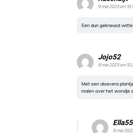
9 mei 2023 om 10:
Een dun gekneusd witte 
Jojo52
9 mei 2023 om 10:
Met een aloevera plantj
malen over het wondje s
Ella55
9 mei 2023