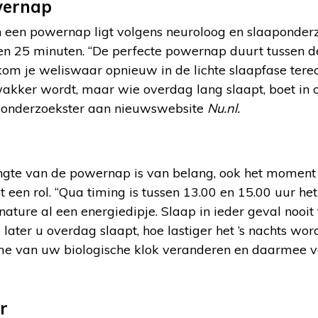
wernap
n een powernap ligt volgens neuroloog en slaaponder
en 25 minuten. “De perfecte powernap duurt tussen d
om je weliswaar opnieuw in de lichte slaapfase terec
wakker wordt, maar wie overdag lang slaapt, boet in o
de onderzoekster aan nieuwswebsite
Nu.nl.
engte van de powernap is van belang, ook het momen
 een rol. “Qua timing is tussen 13.00 en 15.00 uur het
nature al een energiedipje. Slaap in ieder geval nooit
later u overdag slaapt, hoe lastiger het ’s nachts wor
itme van uw biologische klok veranderen en daarmee 
r