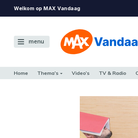
Welkom op MAX Vandaag
menu
Home
Thema’s
Video’s
TV & Radio
CONSUMENT
ETEN & DRINKEN
FAMILIE & RELATIE
GELD, W
TERUG NAAR TOEN