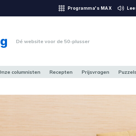
Programma's MAX
Lee
Dé website voor de 50-plusser
Onze columnisten
Recepten
Prijsvragen
Puzzel
ERK & RECHT
GEZONDHEID & SPORT
HUIS, TUIN & HOBBY
MEDIA & 