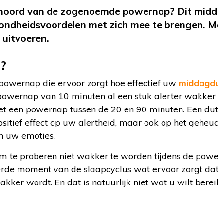
hoord van de zogenoemde powernap? Dit midda
ezondheidsvoordelen met zich mee te brengen. 
 uitvoeren.
n?
 powernap die ervoor zorgt hoe effectief uw
middagdu
 powernap van 10 minuten al een stuk alerter wakker
met een powernap tussen de 20 en 90 minuten. Een dut
positief effect op uw alertheid, maar ook op het geheu
n uw emoties.
 om te proberen niet wakker te worden tijdens de po
erde moment van de slaapcyclus wat ervoor zorgt dat
wakker wordt. En dat is natuurlijk niet wat u wilt bere