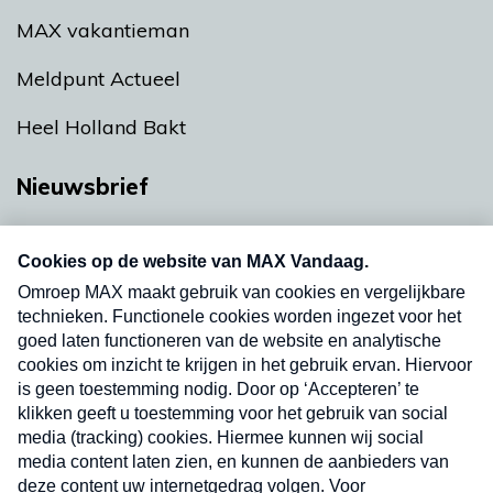
MAX vakantieman
Meldpunt Actueel
Heel Holland Bakt
Nieuwsbrief
Neem hier een gratis abonnement op onze
nieuwsbrief. Elke vrijdag- en dinsdagochtend in
uw mailbox.
Verzend