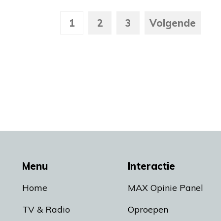
1
2
3
Volgende
Menu
Interactie
Home
MAX Opinie Panel
TV & Radio
Oproepen