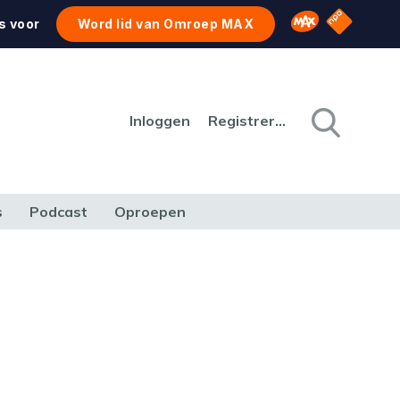
NPO Star
Omroep MAX
s voor
Word lid van Omroep MAX
Inloggen
Registreren
s
Podcast
Oproepen
CULTUUR
NATUUR & MILIEU
REIZEN & VERKEER