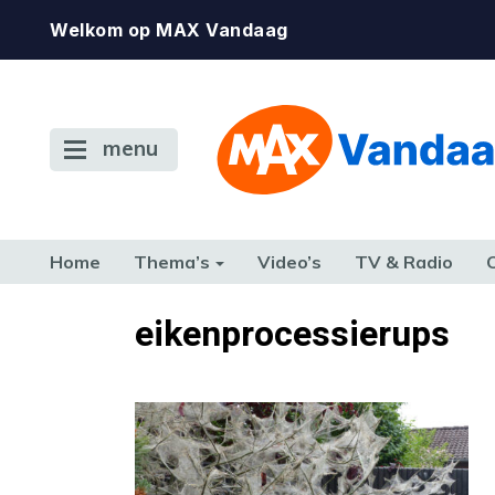
Welkom op MAX Vandaag
menu
Home
Thema’s
Video’s
TV & Radio
CONSUMENT
ETEN & DRINKEN
FAMILIE & RELATIE
GELD, W
eikenprocessierups
TERUG NAAR TOEN