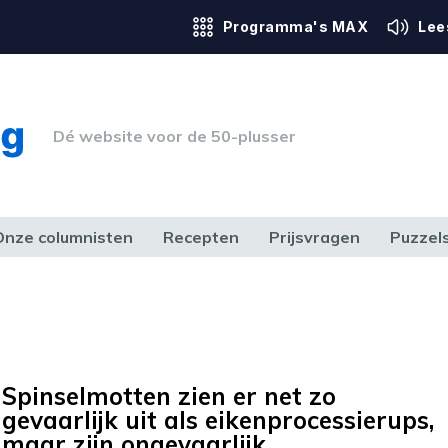
Programma's MAX
Lee
Dé website voor de 50-plusser
Onze columnisten
Recepten
Prijsvragen
Puzzel
ERK & RECHT
GEZONDHEID & SPORT
HUIS, TUIN & HOBBY
MEDIA & 
Spinselmotten zien er net zo
gevaarlijk uit als eikenprocessierups,
maar zijn ongevaarlijk