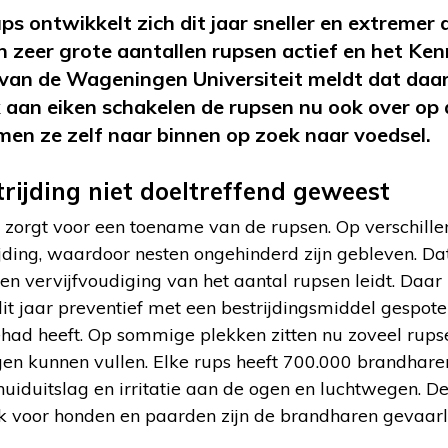
s ontwikkelt zich dit jaar sneller en extremer 
jn zeer grote aantallen rupsen actief en het Ke
 van de Wageningen Universiteit meldt dat daa
k aan eiken schakelen de rupsen nu ook over op
en ze zelf naar binnen op zoek naar voedsel.
trijding niet doeltreffend geweest
zorgt voor een toename van de rupsen. Op verschillen
jding, waardoor nesten ongehinderd zijn gebleven. Dat
 een vervijfvoudiging van het aantal rupsen leidt. Daar
t jaar preventief met een bestrijdingsmiddel gespoten 
ehad heeft. Op sommige plekken zitten nu zoveel rups
n kunnen vullen. Elke rups heeft 700.000 brandharen
huiduitslag en irritatie aan de ogen en luchtwegen. D
voor honden en paarden zijn de brandharen gevaarli