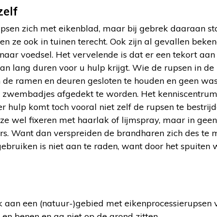
zelf
sen zich met eikenblad, maar bij gebrek daaraan st
 ze ook in tuinen terecht. Ook zijn al gevallen bek
aar voedsel. Het vervelende is dat er een tekort aan 
 kan lang duren voor u hulp krijgt. Wie de rupsen in de
n de ramen en deuren gesloten te houden en geen was
 zwembadjes afgedekt te worden. Het kenniscentrum
r hulp komt toch vooral niet zelf de rupsen te bestrijd
 ze wel fixeren met haarlak of lijmspray, maar in gee
s. Want dan verspreiden de brandharen zich des te 
gebruiken is niet aan te raden, want door het spuite
ek aan een (natuur-)gebied met eikenprocessierupsen
 en benen en ga niet op de grond zitten.