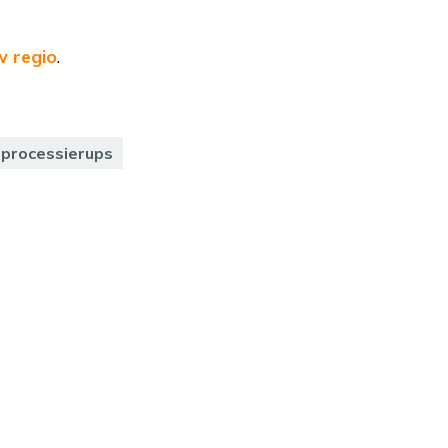
w regio
.
nprocessierups