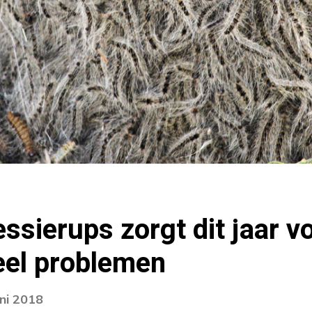
ssierups zorgt dit jaar v
eel problemen
uni 2018