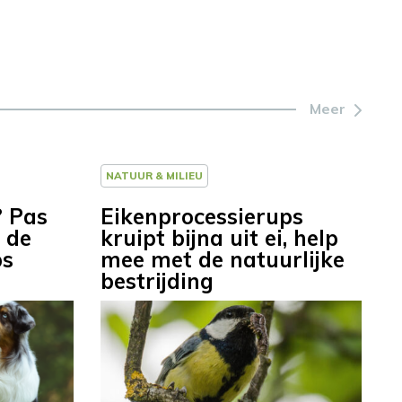
Meer
NATUUR & MILIEU
? Pas
Eikenprocessierups
 de
kruipt bijna uit ei, help
ps
mee met de natuurlijke
bestrijding