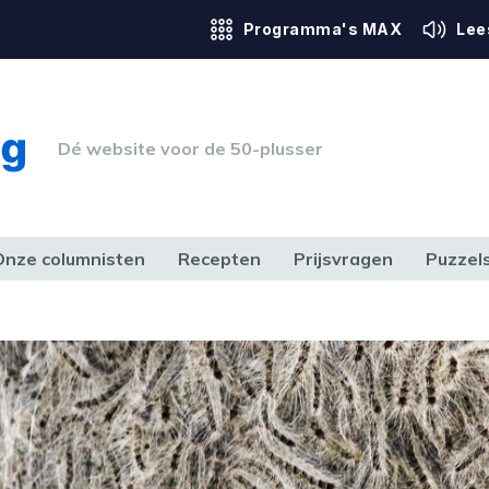
Programma's MAX
Lee
Dé website voor de 50-plusser
Onze columnisten
Recepten
Prijsvragen
Puzzel
ERK & RECHT
GEZONDHEID & SPORT
HUIS, TUIN & HOBBY
MEDIA & 