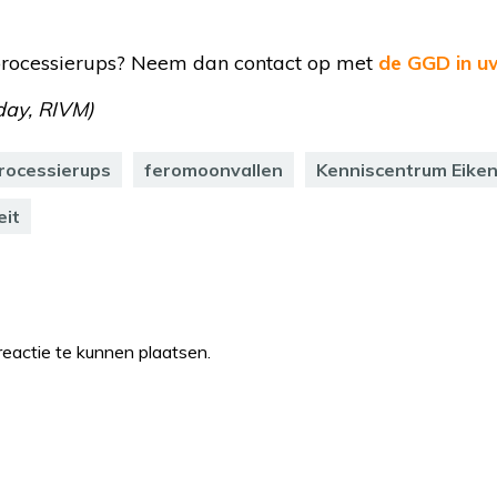
processierups? Neem dan contact op met
de GGD in u
day, RIVM)
rocessierups
feromoonvallen
Kenniscentrum Eike
eit
eactie te kunnen plaatsen.