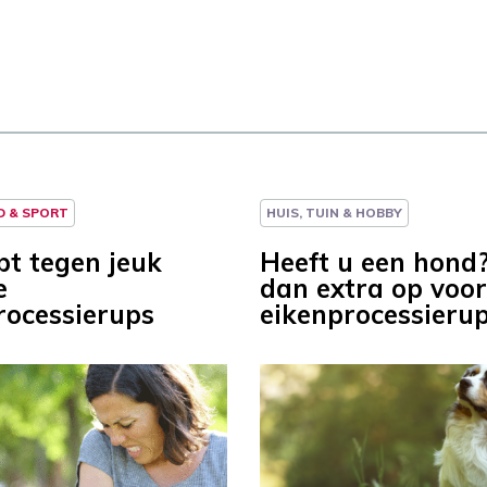
D & SPORT
HUIS, TUIN & HOBBY
pt tegen jeuk
Heeft u een hond
e
dan extra op voor
rocessierups
eikenprocessieru