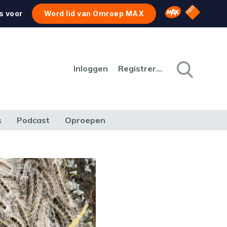
NPO Star
Omroep MAX
s voor
Word lid van Omroep MAX
Inloggen
Registreren
s
Podcast
Oproepen
CULTUUR
NATUUR & MILIEU
REIZEN & VERKEER