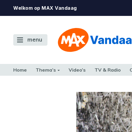
Welkom op MAX Vandaag
menu
Home
Thema’s
Video’s
TV & Radio
CONSUMENT
ETEN & DRINKEN
FAMILIE & RELATIE
GELD, W
TERUG NAAR TOEN