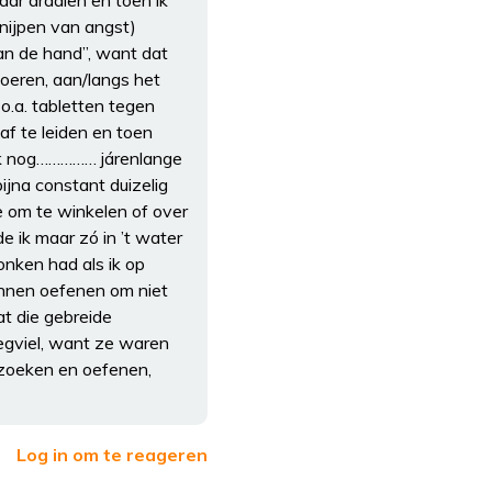
aar draaien en toen ik
knijpen van angst)
aan de hand”, want dat
loeren, aan/langs het
 o.a. tabletten tegen
f te leiden en toen
óók nog…………… járenlange
ijna constant duizelig
ne om te winkelen of over
de ik maar zó in ’t water
ronken had als ik op
unnen oefenen om niet
at die gebreide
egviel, want ze waren
n zoeken en oefenen,
Log in om te reageren