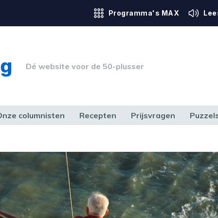
Programma's MAX
Lee
Dé website voor de 50-plusser
Onze columnisten
Recepten
Prijsvragen
Puzzel
ERK & RECHT
GEZONDHEID & SPORT
HUIS, TUIN & HOBBY
MEDIA & 