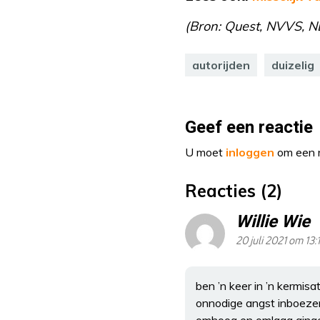
(Bron: Quest, NVVS, NE
autorijden
duizelig
Geef een reactie
U moet
inloggen
om een r
Reacties (2)
Willie Wie
20 juli 2021 om 13:
ben ’n keer in ’n kermis
onnodige angst inboezeme