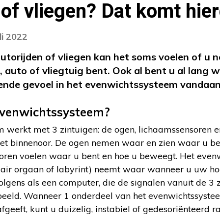
 of vliegen? Dat komt hie
li 2022
utorijden of vliegen kan het soms voelen of u 
 auto of vliegtuig bent. Ook al bent u al lang 
ende gevoel in het evenwichtssysteem vandaa
evenwichtssysteem?
 werkt met 3 zintuigen: de ogen, lichaamssensoren e
et binnenoor. De ogen nemen waar en zien waar u b
oren voelen waar u bent en hoe u beweegt. Het evenw
ulair orgaan of labyrint) neemt waar wanneer u uw h
lgens als een computer, die de signalen vanuit de 3 
dbeeld. Wanneer 1 onderdeel van het evenwichtssyst
geeft, kunt u duizelig, instabiel of gedesoriënteerd r