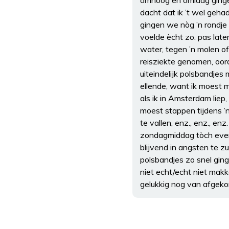
omhoog en omlaag gingen,
dacht dat ik ’t wel geha
gingen we nòg ’n rondje 
voelde ècht zo. pas late
water, tegen ’n molen of 
reisziekte genomen, oor
uiteindelijk polsbandje
ellende, want ik moest m
als ik in Amsterdam liep
moest stappen tijdens ’n t
te vallen, enz., enz., en
zondagmiddag tòch even 
blijvend in angsten te z
polsbandjes zo snel gin
niet echt/echt niet makke
gelukkig nog van afgekom