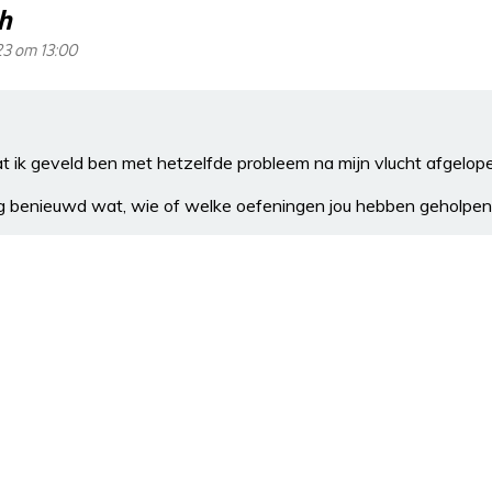
eh
23 om 13:00
dat ik geveld ben met hetzelfde probleem na mijn vlucht afgelo
rg benieuwd wat, wie of welke oefeningen jou hebben geholpe