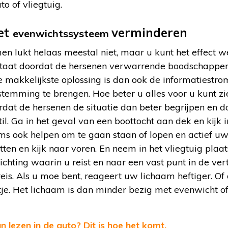
o of vliegtuig.
et
verminderen
evenwichtssysteem
n lukt helaas meestal niet, maar u kunt het effect w
tstaat doordat de hersenen verwarrende boodschappen
 makkelijkste oplossing is dan ook de informatiestro
stemming te brengen. Hoe beter u alles voor u kunt zi
rdat de hersenen de situatie dan beter begrijpen en 
til. Ga in het geval van een boottocht aan dek en kijk 
oms ook helpen om te gaan staan of lopen en actief u
tten en kijk naar voren. En neem in het vliegtuig plaat
richting waarin u reist en naar een vast punt in de ver
eis. Als u moe bent, reageert uw lichaam heftiger. Of d
tje. Het lichaam is dan minder bezig met evenwicht o
an lezen in de auto? Dit is hoe het komt.