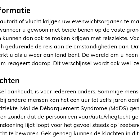
formatie
, autorit of vlucht krijgen uw evenwichtsorganen te 
anneer u gewoon met beide benen op de vaste grond
jn kunnen dan ook te maken krijgen met reisziekte. Va
h gedurende de reis aan de omstandigheden aan. Dat 
kt u als u weer aan land bent. De wereld om u heen li
 reageert daarop. Dit verschijnsel wordt ook wel ‘
chten
nsel aanhoudt, is voor iedereen anders. Sommige mens
bij andere mensen kan het een uur tot zelfs jaren aanh
ndziekte, Mal de Débarquement Syndrome (MdDS) ge
den zonder dat de persoon een vaar/auto/vliegtocht g
doening lijdt loopt voor het gevoel steeds op ‘zeebene
ht te bewaren. Gek genoeg kunnen de klachten in dit 