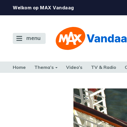
Welkom op MAX Vandaag
menu
Home
Thema’s
Video’s
TV & Radio
CONSUMENT
ETEN & DRINKEN
FAMILIE & RELATIE
GELD, W
TERUG NAAR TOEN