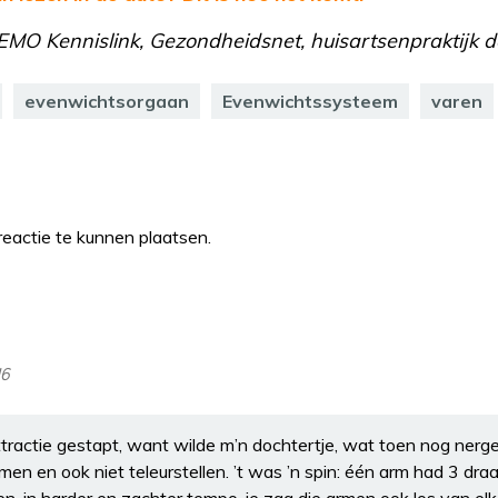
MO Kennislink, Gezondheidsnet, huisartsenpraktijk de
evenwichtsorgaan
Evenwichtssysteem
varen
eactie te kunnen plaatsen.
16
attractie gestapt, want wilde m’n dochtertje, wat toen nog ner
n en ook niet teleurstellen. ’t was ’n spin: één arm had 3 draai