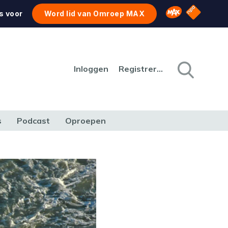
NPO Star
Omroep MAX
s voor
Word lid van Omroep MAX
Inloggen
Registreren
s
Podcast
Oproepen
CULTUUR
NATUUR & MILIEU
REIZEN & VERKEER