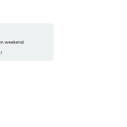
pen weekend.
n?