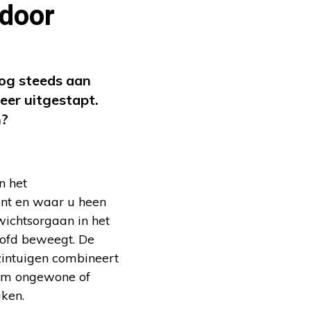
rdoor
nog steeds aan
weer uitgestapt.
n?
n het
ent en waar u heen
ichtsorgaan in het
oofd beweegt. De
zintuigen combineert
eem ongewone of
aken.