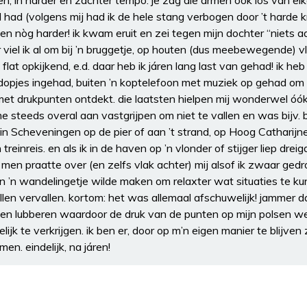
 in harder en zachter tempo. je zag die armen ook los van elk
d had (volgens mij had ik de hele stang verbogen door ’t harde 
en nòg harder! ik kwam eruit en zei tegen mijn dochter “niets 
r viel ik al om bij ’n bruggetje, op houten (dus meebewegende) v
flat opkijkend, e.d. daar heb ik járen lang last van gehad! ik heb
dopjes ingehad, buiten ’n koptelefoon met muziek op gehad om a
s met drukpunten ontdekt. die laatsten hielpen mij wonderwel 
e steeds overal aan vastgrijpen om niet te vallen en was bijv. b
, in Scheveningen op de pier of aan ’t strand, op Hoog Catharij
reinreis. en als ik in de haven op ’n vlonder of stijger liep dreig
z. men praatte over (en zelfs vlak achter) mij alsof ik zwaar ged
’n wandelingetje wilde maken om relaxter wat situaties te k
ullen vervallen. kortom: het was allemaal afschuwelijk! jammer d
gen lubberen waardoor de druk van de punten op mijn polsen w
lijk te verkrijgen. ik ben er, door op m’n eigen manier te blijve
en. eindelijk, na járen!