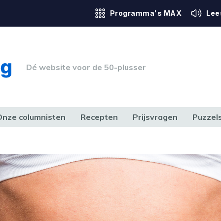
Programma's MAX
Lee
Dé website voor de 50-plusser
Onze columnisten
Recepten
Prijsvragen
Puzzel
ERK & RECHT
GEZONDHEID & SPORT
HUIS, TUIN & HOBBY
MEDIA & 