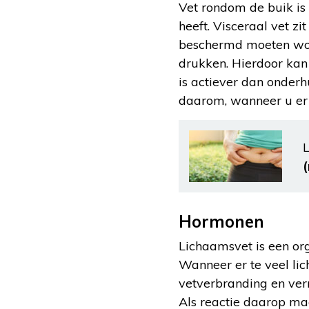
Vet rondom de buik is
heeft. Visceraal vet z
beschermd moeten wor
drukken. Hierdoor kan 
is actiever dan onder
daarom, wanneer u er te
L
Hormonen
Lichaamsvet is een o
Wanneer er te veel lic
vetverbranding en verm
Als reactie daarop maa