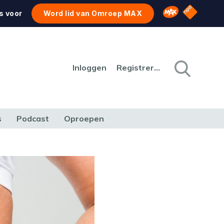
NPO Star
Omroep MAX
s voor
Word lid van Omroep MAX
Inloggen
Registreren
s
Podcast
Oproepen
CULTUUR
NATUUR & MILIEU
REIZEN & VERKEER