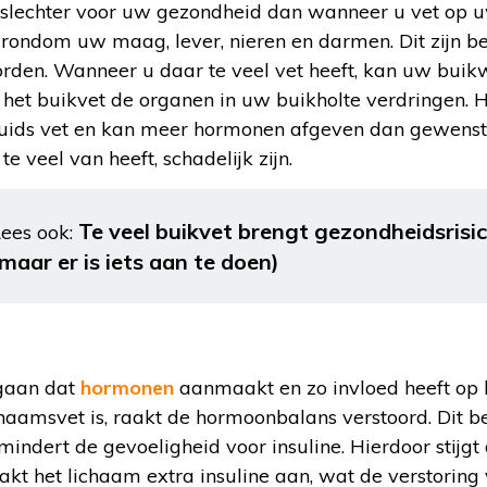
 slechter voor uw gezondheid dan wanneer u vet op u
it rondom uw maag, lever, nieren en darmen. Dit zijn b
den. Wanneer u daar te veel vet heeft, kan uw buik
het buikvet de organen in uw buikholte verdringen. He
huids vet en kan meer hormonen afgeven dan gewenst.
 veel van heeft, schadelijk zijn.
Te veel buikvet brengt gezondheidsrisi
ees ook:
(maar er is iets aan te doen)
rgaan dat
hormonen
aanmaakt en zo invloed heeft op h
haamsvet is, raakt de hormoonbalans verstoord. Dit b
indert de gevoeligheid voor insuline. Hierdoor stijgt
kt het lichaam extra insuline aan, wat de verstoring 