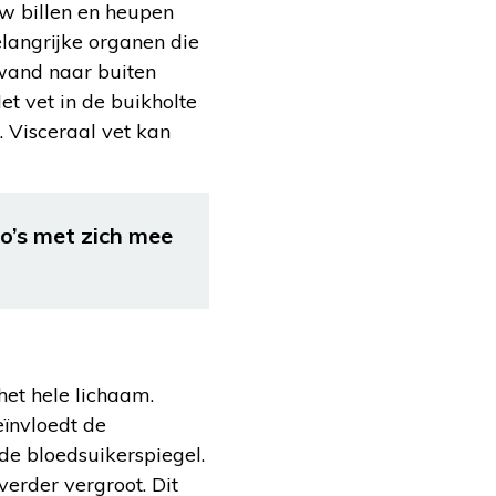
w billen en heupen
elangrijke organen die
wand naar buiten
t vet in de buikholte
 Visceraal vet kan
co’s met zich mee
et hele lichaam.
eïnvloedt de
 de bloedsuikerspiegel.
verder vergroot. Dit