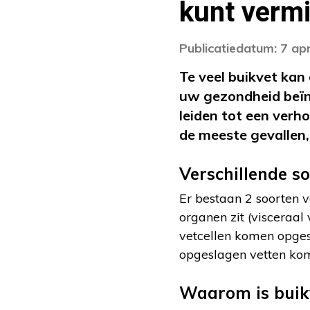
kunt verm
Publicatiedatum: 7 apr
Te veel buikvet kan
uw gezondheid beïn
leiden tot een verh
de meeste gevallen
Verschillende s
Er bestaan 2 soorten v
organen zit (visceraal
vetcellen komen opgesl
opgeslagen vetten komen
Waarom is buikv