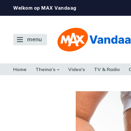
Welkom op MAX Vandaag
menu
Home
Thema’s
Video’s
TV & Radio
CONSUMENT
ETEN & DRINKEN
FAMILIE & RELATIE
GELD, W
TERUG NAAR TOEN