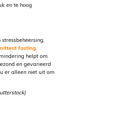
uk en te hoog
stressbeheersing.
mittent fasting
.
rmindering helpt om
 gezond en gevarieerd
 er alleen niet uit om
utterstock)