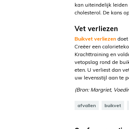
kan uiteindelijk leide
cholesterol. De kans o
Vet verliezen
Buikvet verliezen
doet 
Creëer een calorieteko
Krachttraining en vol
vetopslag rond de buik
eten. U verliest dan v
uw levensstijl aan te p
(Bron: Margriet, Voedin
afvallen
buikvet