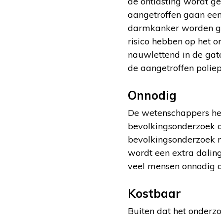
de ontlasting wordt g
aangetroffen gaan een 
darmkanker worden g
risico hebben op het 
nauwlettend in de gate
de aangetroffen poliep
Onnodig
De wetenschappers he
bevolkingsonderzoek o
bevolkingsonderzoek m
wordt een extra dalin
veel mensen onnodig d
Kostbaar
Buiten dat het onderzo