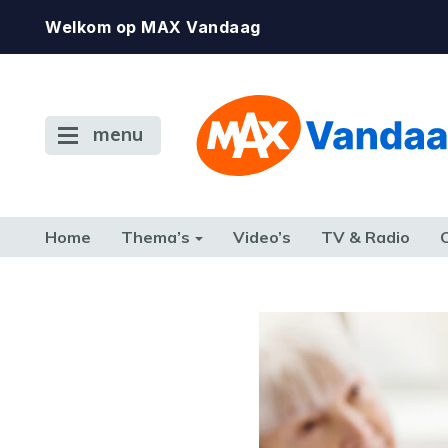
Welkom op MAX Vandaag
menu
Home
Thema’s
Video’s
TV & Radio
CONSUMENT
ETEN & DRINKEN
FAMILIE & RELATIE
GELD, W
TERUG NAAR TOEN