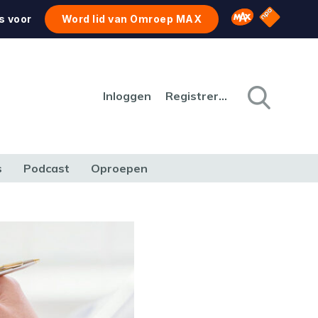
NPO Star
Omroep MAX
s voor
Word lid van Omroep MAX
Inloggen
Registreren
s
Podcast
Oproepen
CULTUUR
NATUUR & MILIEU
REIZEN & VERKEER