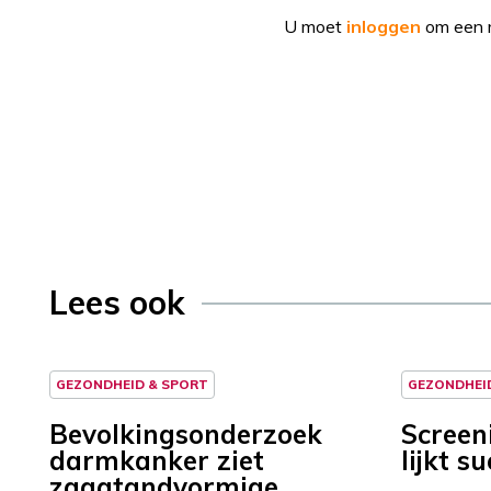
U moet
inloggen
om een r
Lees ook
GEZONDHEID & SPORT
GEZONDHEI
Bevolkingsonderzoek
Screen
darmkanker ziet
lijkt s
zaagtandvormige