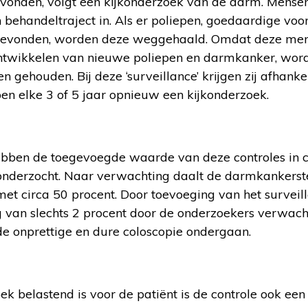
evonden, volgt een kijkonderzoek van de darm. Mensen
behandeltraject in. Als er poliepen, goedaardige voo
evonden, worden deze weggehaald. Omdat deze men
ontwikkelen van nieuwe poliepen en darmkanker, word
n gehouden. Bij deze ‘surveillance’ krijgen zij afhank
en elke 3 of 5 jaar opnieuw een kijkonderzoek.
bben de toegevoegde waarde van deze controles in 
nderzocht. Naar verwachting daalt de darmkankerste
et circa 50 procent. Door toevoeging van het surve
g van slechts 2 procent door de onderzoekers verwac
e onprettige en dure coloscopie ondergaan.
ek belastend is voor de patiënt is de controle ook een