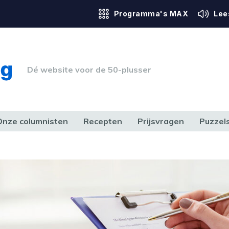
Programma's MAX
Lee
Dé website voor de 50-plusser
Onze columnisten
Recepten
Prijsvragen
Puzzel
ERK & RECHT
GEZONDHEID & SPORT
HUIS, TUIN & HOBBY
MEDIA & 