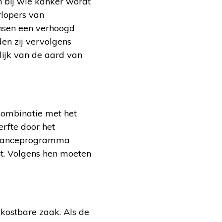
 bij wie kanker wordt
rlopers van
sen een verhoogd
en zij vervolgens
elijk van de aard van
combinatie met het
rfte door het
illanceprogramma
ht. Volgens hen moeten
 kostbare zaak. Als de