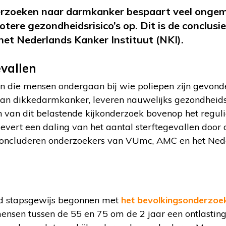
rzoeken naar darmkanker bespaart veel ongem
otere gezondheidsrisico’s op. Dit is de conclus
et Nederlands Kanker Instituut (NKI).
evallen
 die mensen ondergaan bij wie poliepen zijn gevond
 van dikkedarmkanker, leveren nauwelijks gezondheids
n van dit belastende kijkonderzoek bovenop het regul
levert een daling van het aantal sterftegevallen doo
 concluderen onderzoekers van VUmc, AMC en het Ned
nd stapsgewijs begonnen met
het bevolkingsonderzoe
sen tussen de 55 en 75 om de 2 jaar een ontlastingst