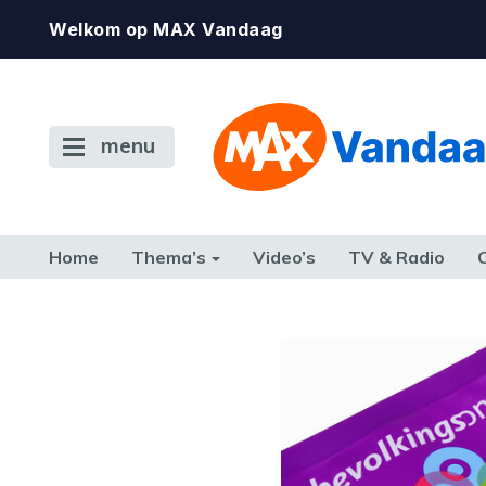
Welkom op MAX Vandaag
menu
Home
Thema’s
Video’s
TV & Radio
CONSUMENT
ETEN & DRINKEN
FAMILIE & RELATIE
GELD, W
TERUG NAAR TOEN