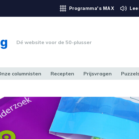
Programma's MAX
Lee
Dé website voor de 50-plusser
Onze columnisten
Recepten
Prijsvragen
Puzzel
ERK & RECHT
GEZONDHEID & SPORT
HUIS, TUIN & HOBBY
MEDIA & 