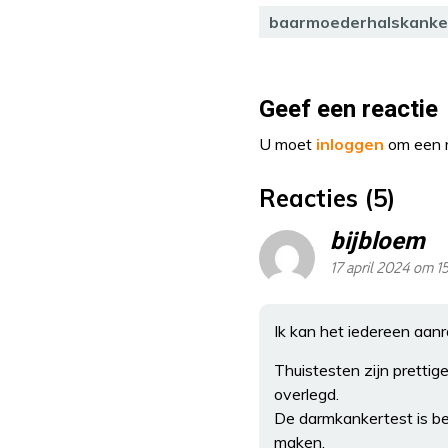
baarmoederhalskanke
Geef een reactie
U moet
inloggen
om een r
Reacties (5)
bijbloem
17 april 2024 om 15
Ik kan het iedereen aanr
Thuistesten zijn prettige
overlegd.
De darmkankertest is be
maken.