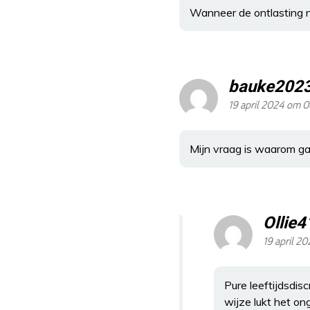
Wanneer de ontlasting nie
bauke202
19 april 2024 om 
Mijn vraag is waarom ga
Ollie4
19 april 20
Pure leeftijdsdis
wijze lukt het o