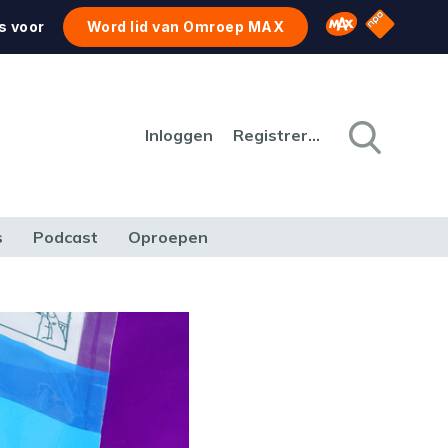
NPO Star
Omroep MAX
s voor
Word lid van Omroep MAX
Inloggen
Registreren
s
Podcast
Oproepen
CULTUUR
NATUUR & MILIEU
REIZEN & VERKEER