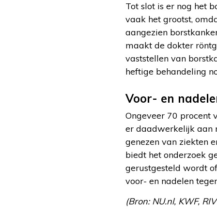
Tot slot is er nog he
vaak het grootst, omda
aangezien borstkanker
maakt de dokter röntge
vaststellen van borstk
heftige behandeling no
Voor- en nadele
Ongeveer 70 procent v
er daadwerkelijk aan 
genezen van ziekten en
biedt het onderzoek ge
gerustgesteld wordt o
voor- en nadelen tege
(Bron: NU.nl, KWF, RIV