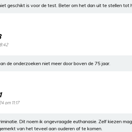
t geschikt is voor de test. Beter om het dan uit te stellen tot h
3
08:42
an de onderzoeken niet meer door boven de 75 jaar.
1
24 om 11:17
criminatie. Dit noem ik ongevraagde euthanasie. Zelf kiezen ma
ngemerkt van het teveel aan ouderen af te komen.