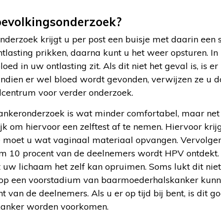
bevolkingsonderzoek?
erzoek krijgt u per post een buisje met daarin een st
tlasting prikken, daarna kunt u het weer opsturen. In
ed in uw ontlasting zit. Als dit niet het geval is, is er
 Indien er wel bloed wordt gevonden, verwijzen ze u 
lcentrum voor verder onderzoek.
keronderzoek is wat minder comfortabel, maar net zo
k om hiervoor een zelftest af te nemen. Hiervoor krij
je moet u wat vaginaal materiaal opvangen. Vervolgen
uim 10 procent van de deelnemers wordt HPV ontdekt
uw lichaam het zelf kan opruimen. Soms lukt dit niet
e op een voorstadium van baarmoederhalskanker kunnen
t van de deelnemers. Als u er op tijd bij bent, is dit
 kanker worden voorkomen.