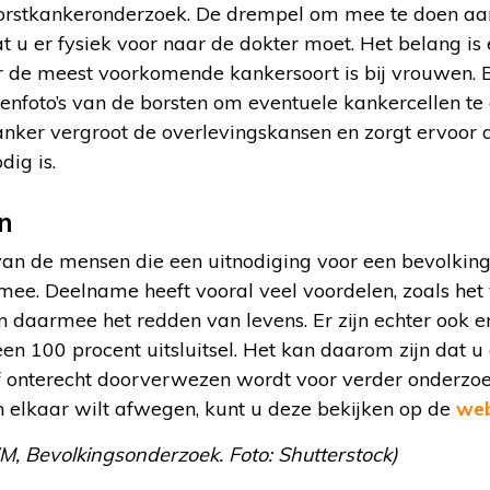
t borstkankeronderzoek. De drempel om mee te doen aan
t u er fysiek voor naar de dokter moet. Het belang is 
 de meest voorkomende kankersoort is bij vrouwen. B
nfoto’s van de borsten om eventuele kankercellen te 
anker vergroot de overlevingskansen en zorgt ervoor 
dig is.
n
an de mensen die een uitnodiging voor een bevolkings
mee. Deelname heeft vooral veel voordelen, zoals he
 daarmee het redden van levens. Er zijn echter ook e
en 100 procent uitsluitsel. Het kan daarom zijn dat u
f onterecht doorverwezen wordt voor verder onderzoek
n elkaar wilt afwegen, kunt u deze bekijken op de
web
M, Bevolkingsonderzoek. Foto: Shutterstock)