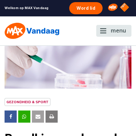
NPO S
Omroep 
Word lid
Welkom op MAX Vandaag
menu
GEZONDHEID & SPORT