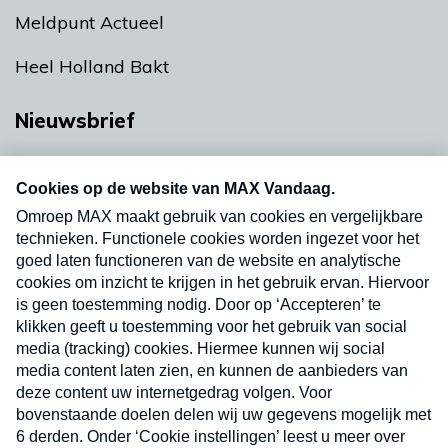
Meldpunt Actueel
Heel Holland Bakt
Nieuwsbrief
Neem hier een gratis abonnement op onze
nieuwsbrief. Elke vrijdag- en dinsdagochtend in
uw mailbox.
Verzend