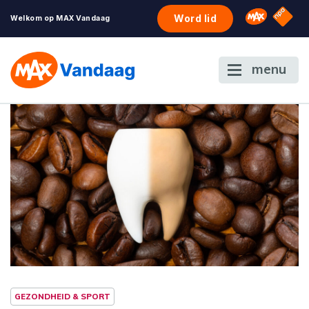
NPO S
Omroep 
Word lid
Welkom op MAX Vandaag
menu
GEZONDHEID & SPORT