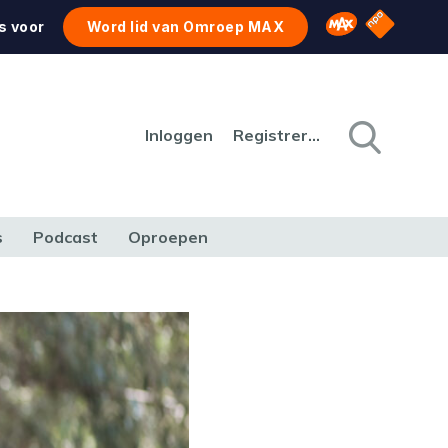
NPO Star
Omroep MAX
s voor
Word lid van Omroep MAX
Inloggen
Registreren
s
Podcast
Oproepen
CULTUUR
NATUUR & MILIEU
REIZEN & VERKEER