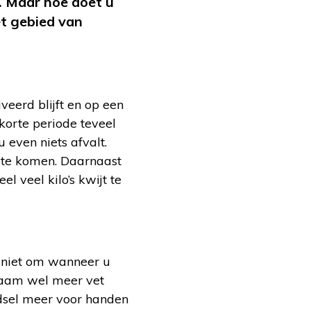
n. Maar hoe doet u
et gebied van
veerd blijft en op een
 korte periode teveel
 even niets afvalt.
 te komen. Daarnaast
eel veel kilo’s kwijt te
k niet om wanneer u
haam wel meer vet
edsel meer voor handen