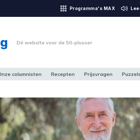
Programma's MAX
Lee
Dé website voor de 50-plusser
Onze columnisten
Recepten
Prijsvragen
Puzzel
ERK & RECHT
GEZONDHEID & SPORT
HUIS, TUIN & HOBBY
MEDIA & 