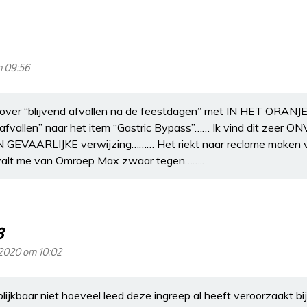
m 09:56
el over “blijvend afvallen na de feestdagen” met IN HET ORANJ
an afvallen” naar het item “Gastric Bypass”…… Ik vind dit z
 GEVAARLIJKE verwijzing……… Het riekt naar reclame maken 
t valt me van Omroep Max zwaar tegen……..
8
 2020 om 10:02
 blijkbaar niet hoeveel leed deze ingreep al heeft veroorzaakt b