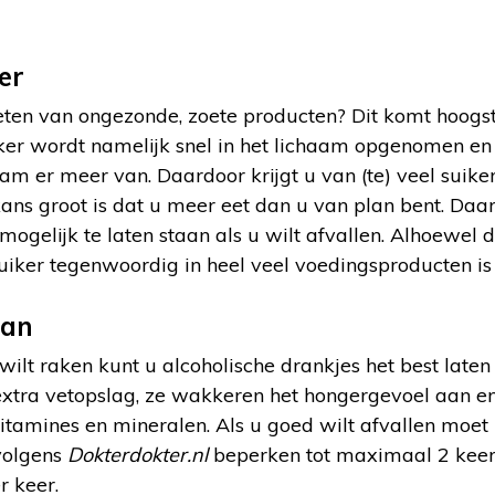
er
eten van ongezonde, zoete producten? Dit komt hoogst
uiker wordt namelijk snel in het lichaam opgenomen en 
am er meer van. Daardoor krijgt u van (te) veel suik
ans groot is dat u meer eet dan u van plan bent. Daa
ogelijk te laten staan als u wilt afvallen. Alhoewel di
uiker tegenwoordig in heel veel voedingsproducten is
aan
 wilt raken kunt u alcoholische drankjes het best late
extra vetopslag, ze wakkeren het hongergevoel aan en
itamines en mineralen. Als u goed wilt afvallen moet
volgens
Dokterdokter.nl
beperken tot maximaal 2 keer
 keer.