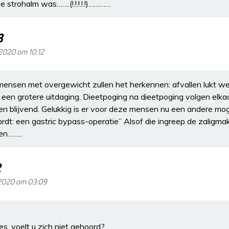
 strohalm was…….(!.!.!.!.!)…………
8
 2020 om 10:12
l mensen met overgewicht zullen het herkennen: afvallen lukt w
s een grotere uitdaging. Dieetpoging na dieetpoging volgen elkaa
n blijvend. Gelukkig is er voor deze mensen nu een andere moge
rdt: een gastric bypass-operatie” Alsof die ingreep de zaligma
len……..
2
 2020 om 03:09
es, voelt u zich niet gehoord?