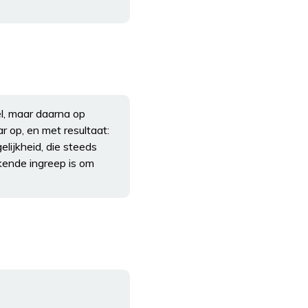
el, maar daarna op
r op, en met resultaat:
lijkheid, die steeds
kende ingreep is om