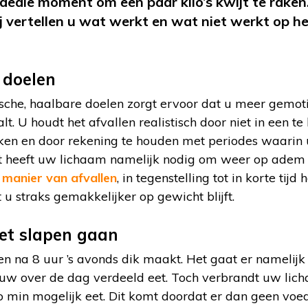
 ideale moment om een paar kilo’s kwijt te rake
j vertellen u wat werkt en wat niet werkt op h
e doelen
tische, haalbare doelen zorgt ervoor dat u meer gemoti
. U houdt het afvallen realistisch door niet in een te
 raken en door rekening te houden met periodes waarin u
st heeft uw lichaam namelijk nodig om weer op adem
 manier van afvallen
, in tegenstelling tot in korte tijd h
 u straks gemakkelijker op gewicht blijft.
het slapen gaan
ten na 8 uur ’s avonds dik maakt. Het gaat er namelij
uw over de dag verdeeld eet. Toch verbrandt uw lic
o min mogelijk eet. Dit komt doordat er dan geen vo