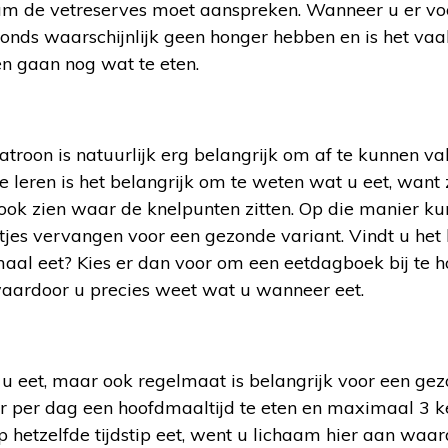
aam de vetreserves moet aanspreken. Wanneer u er vo
avonds waarschijnlijk geen honger hebben en is het va
en gaan nog wat te eten.
troon is natuurlijk erg belangrijk om af te kunnen v
 leren is het belangrijk om te weten wat u eet, want zo
ook zien waar de knelpunten zitten. Op die manier ku
jes vervangen voor een gezonde variant. Vindt u het 
al eet? Kies er dan voor om een eetdagboek bij te hou
 waardoor u precies weet wat u wanneer eet.
 u eet, maar ook regelmaat is belangrijk voor een ge
er per dag een hoofdmaaltijd te eten en maximaal 3 ke
 hetzelfde tijdstip eet, went u lichaam hier aan waa