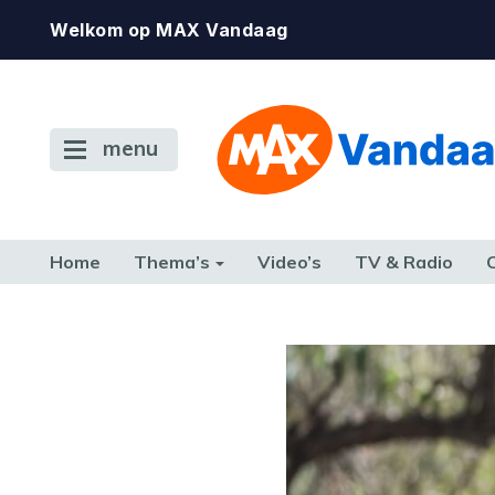
Welkom op MAX Vandaag
menu
Home
Thema’s
Video’s
TV & Radio
CONSUMENT
ETEN & DRINKEN
FAMILIE & RELATIE
GELD, W
TERUG NAAR TOEN