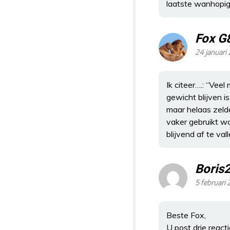
laatste wanhopige
Fox G
24 januari
Ik citeer….: “Vee
gewicht blijven i
maar helaas zelde
vaker gebruikt wo
blijvend af te val
Boris
5 februari
Beste Fox,
U post drie reacti