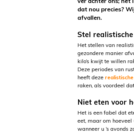
ver achter ons; het
dat nou precies? Wi
afvallen.
Stel realistisch
Het stellen van realis
gezondere manier afvalt
kilo’s kwijt te willen
Deze periodes van ru
heeft deze
realistische
raken, als voordeel dat
Niet eten voor 
Het is een fabel dat e
eet, maar om hoeveel 
wanneer u ’s avonds z