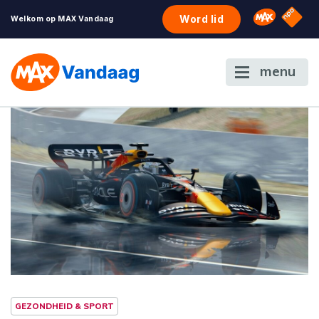
NPO S
Omroep 
Word lid
Welkom op MAX Vandaag
menu
GEZONDHEID & SPORT