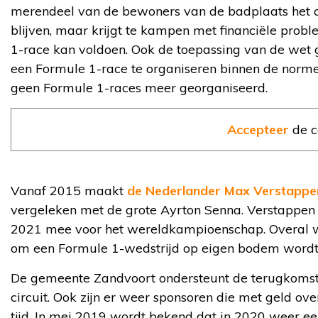
merendeel van de bewoners van de badplaats het circ
blijven, maar krijgt te kampen met financiële prob
1-race kan voldoen. Ook de toepassing van de wet ge
een Formule 1-race te organiseren binnen de norm
geen Formule 1-races meer georganiseerd.
Accepteer
de c
Vanaf 2015 maakt
de Nederlander Max Verstappe
vergeleken met de grote Ayrton Senna. Verstappen i
2021 mee voor het wereldkampioenschap. Overal wa
om een Formule 1-wedstrijd op eigen bodem wordt 
De gemeente Zandvoort ondersteunt de terugkomst v
circuit. Ook zijn er weer sponsoren die met geld o
tijd. In mei 2019 wordt bekend dat in 2020 weer ee