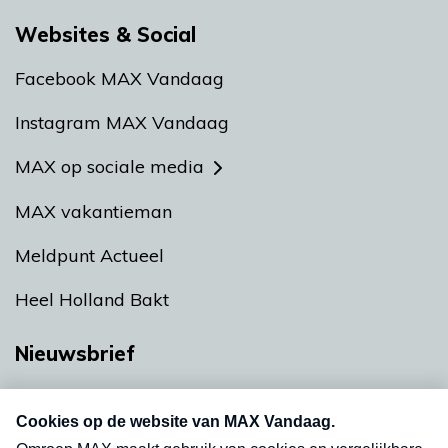
Websites & Social
Facebook MAX Vandaag
Instagram MAX Vandaag
MAX op sociale media
MAX vakantieman
Meldpunt Actueel
Heel Holland Bakt
Nieuwsbrief
Neem hier een gratis abonnement op onze
nieuwsbrief. Elke vrijdag- en dinsdagochtend in
uw mailbox.