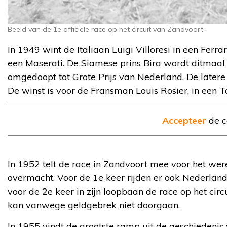
Beeld van de 1e officiële race op het circuit van Zandvoort.
In 1949 wint de Italiaan Luigi Villoresi in een Ferr
een Maserati. De Siamese prins Bira wordt ditmaal 
omgedoopt tot Grote Prijs van Nederland. De later
De winst is voor de Fransman Louis Rosier, in een 
Accepteer
de c
In 1952 telt de race in Zandvoort mee voor het wer
overmacht. Voor de 1e keer rijden er ook Nederlande
voor de 2e keer in zijn loopbaan de race op het circ
kan vanwege geldgebrek niet doorgaan.
In 1955 vindt de grootste ramp uit de geschiedeni