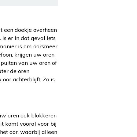
et een doekje overheen
Is er in dat geval iets
 manier is om oorsmeer
foon, krijgen uw oren
tspuiten van uw oren of
ter de oren
oor achterblijft. Zo is
 uw oren ook blokkeren
t komt vooral voor bij
et oor, waarbij alleen