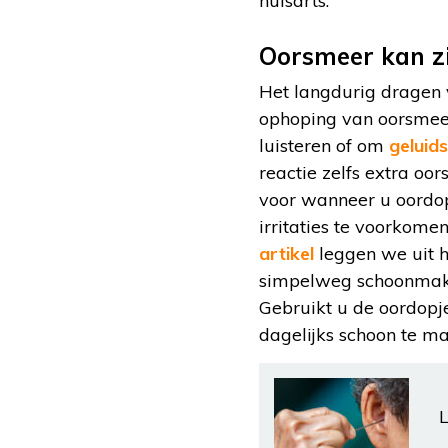
huisarts.
Oorsmeer kan z
Het langdurig dragen 
ophoping van oorsmeer
luisteren of om
geluid
reactie zelfs extra oo
voor wanneer u oordopj
irritaties te voorkom
artikel
leggen we uit h
simpelweg schoonmaken
Gebruikt u de oordopje
dagelijks schoon te m
L