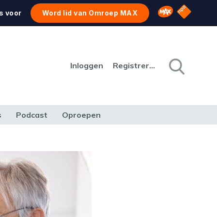
NPO Star
Omroep MAX
s voor
Word lid van Omroep MAX
Inloggen
Registreren
s
Podcast
Oproepen
CULTUUR
NATUUR & MILIEU
REIZEN & VERKEER