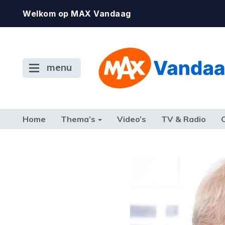
Welkom op MAX Vandaag
menu
Home
Thema’s
Video’s
TV & Radio
CONSUMENT
ETEN & DRINKEN
FAMILIE & RELATIE
GELD, W
TERUG NAAR TOEN