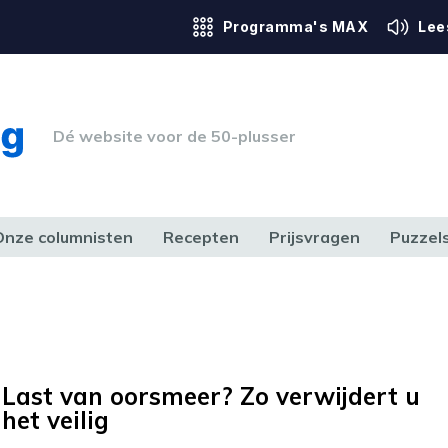
Programma's MAX
Lee
Dé website voor de 50-plusser
Onze columnisten
Recepten
Prijsvragen
Puzzel
ERK & RECHT
GEZONDHEID & SPORT
HUIS, TUIN & HOBBY
MEDIA & 
Last van oorsmeer? Zo verwijdert u
het veilig