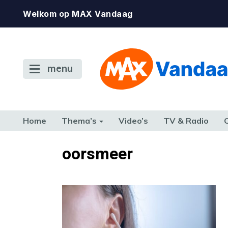
Welkom op MAX Vandaag
menu
Home
Thema’s
Video’s
TV & Radio
CONSUMENT
ETEN & DRINKEN
FAMILIE & RELATIE
GELD, W
oorsmeer
TERUG NAAR TOEN