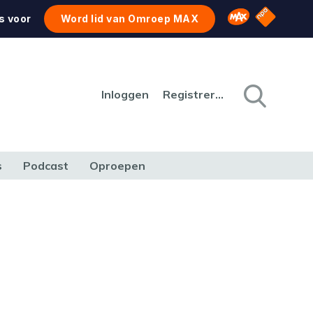
NPO Star
Omroep MAX
s voor
Word lid van Omroep MAX
Inloggen
Registreren
s
Podcast
Oproepen
CULTUUR
NATUUR & MILIEU
REIZEN & VERKEER