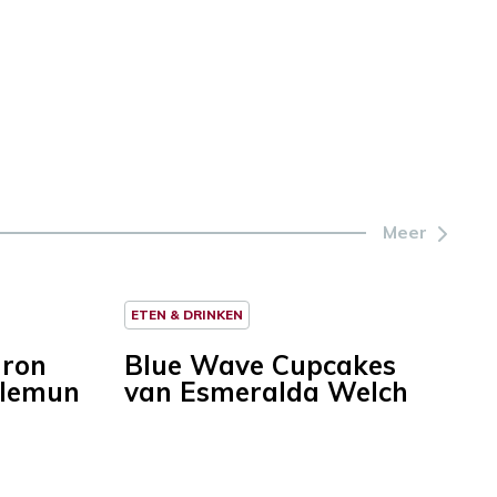
Meer
ETEN & DRINKEN
aron
Blue Wave Cupcakes
llemun
van Esmeralda Welch