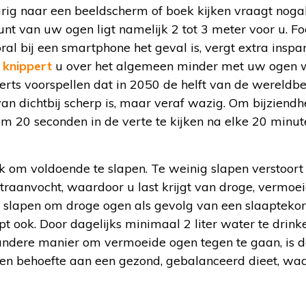
durig naar een beeldscherm of boek kijken vraagt nog
unt van uw ogen ligt namelijk 2 tot 3 meter voor u. Fo
al bij een smartphone het geval is, vergt extra insp
t
knippert
u over het algemeen minder met uw ogen 
erts voorspellen dat in 2050 de helft van de wereldbev
 van dichtbij scherp is, maar veraf wazig. Om bijzien
m 20 seconden in de verte te kijken na elke 20 minut
jk om voldoende te slapen. Te weinig slapen verstoort
traanvocht, waardoor u last krijgt van droge, vermoe
te slapen om droge ogen als gevolg van een slaapteko
t ook. Door dagelijks minimaal 2 liter water te drink
andere manier om vermoeide ogen tegen te gaan, is do
en behoefte aan een gezond, gebalanceerd dieet, waa