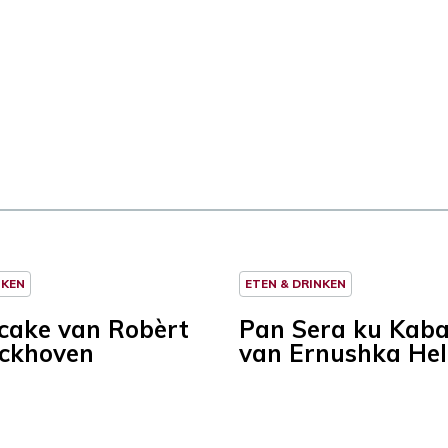
NKEN
ETEN & DRINKEN
ncake van Robèrt
Pan Sera ku Kab
ckhoven
van Ernushka He