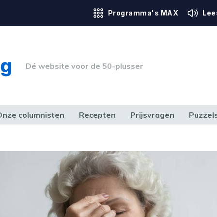
Programma's MAX
Lee
Dé website voor de 50-plusser
Onze columnisten
Recepten
Prijsvragen
Puzzel
ERK & RECHT
GEZONDHEID & SPORT
HUIS, TUIN & HOBBY
MEDIA & 