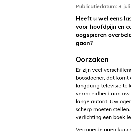
Publicatiedatum: 3 jul
Heeft u wel eens la
voor hoofdpijn en c
oogspieren overbel
gaan?
Oorzaken
Er zijn veel verschil
boosdoener, dat komt d
langdurig televisie te
vermoeidheid aan uw 
lange autorit. Uw oge
scherp moeten stellen.
verlichting een boek le
Vermoeide ogen kunnen