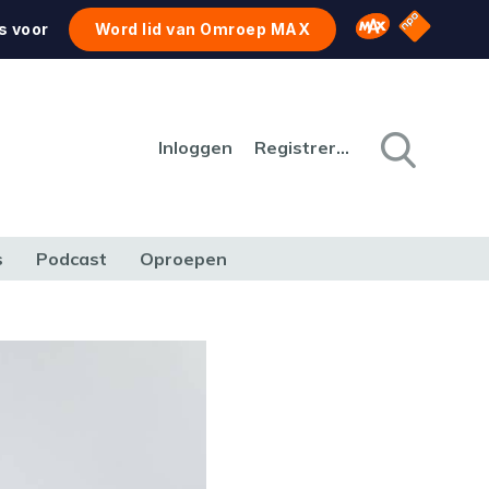
NPO Star
Omroep MAX
s voor
Word lid van Omroep MAX
Inloggen
Registreren
s
Podcast
Oproepen
CULTUUR
NATUUR & MILIEU
REIZEN & VERKEER