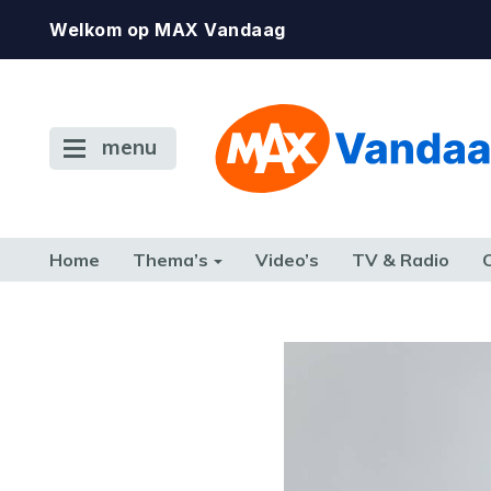
Welkom op MAX Vandaag
menu
Home
Thema’s
Video’s
TV & Radio
CONSUMENT
ETEN & DRINKEN
FAMILIE & RELATIE
GELD, W
TERUG NAAR TOEN