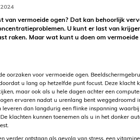
i 2024
st van vermoeide ogen? Dat kan behoorlijk verv
oncentratieproblemen. U kunt er last van krij
ast raken. Maar wat kunt u doen om vermoeide
lende oorzaken voor vermoeide ogen. Beeldschermgebru
oordat u lang op hetzelfde punt focust. Deze klacht 
 kijken, maar ook als u hele dagen achter een compute
ogen ervaren nadat u urenlang bent weggedroomd in
n leveren dan langdurig een flinke inspanning waarbi
 De klachten kunnen toenemen als u in het donker auto
est.
 verder ontstaan als gevolg van stress, een vitaminet