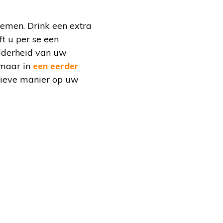
nemen. Drink een extra
t u per se een
elderheid van uw
 maar in
een eerder
ctieve manier op uw