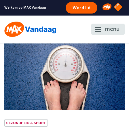
NPO S
Omroep 
Word lid
Welkom op MAX Vandaag
menu
GEZONDHEID & SPORT