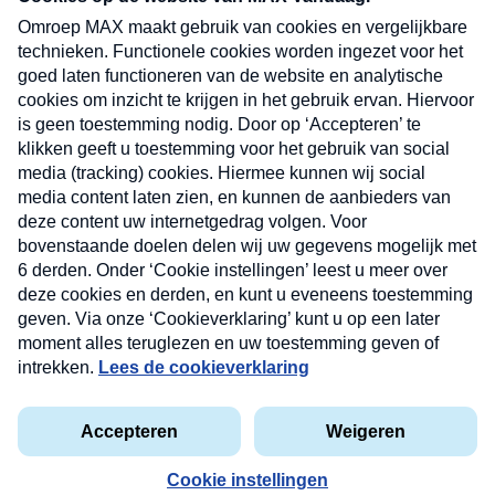
uw mailbox.
Verzend
Nieuwsbrief
Neem hier een gratis abonnement op onze
nieuwsbrief. Elke vrijdag- en dinsdagochtend in uw
mailbox.
Contact
Algemene voorwaarden
Privacyverklaring
Cookieverklaring
Kwetsbaarheid melden
privacyverklaring
Copyright © 2026 MAX Vandaag -
Omroep MAX