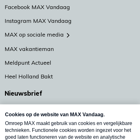
Facebook MAX Vandaag
Instagram MAX Vandaag
MAX op sociale media
MAX vakantieman
Meldpunt Actueel
Heel Holland Bakt
Nieuwsbrief
Neem hier een gratis abonnement op onze
nieuwsbrief. Elke vrijdag- en dinsdagochtend in
uw mailbox.
Verzend