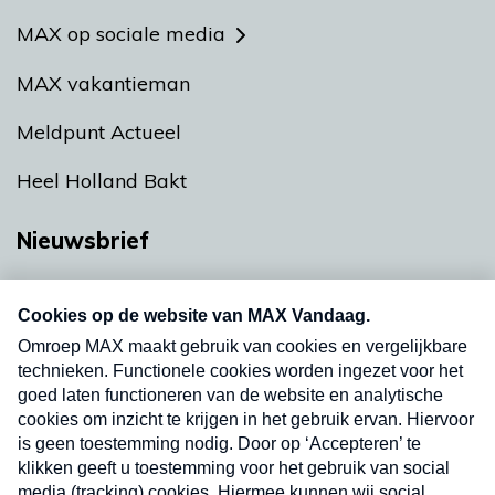
MAX op sociale media
MAX vakantieman
Meldpunt Actueel
Heel Holland Bakt
Nieuwsbrief
Neem hier een gratis abonnement op onze
nieuwsbrief. Elke vrijdag- en dinsdagochtend in
uw mailbox.
Verzend