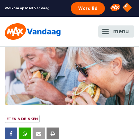
NPO S
Omroep 
Word lid
Welkom op MAX Vandaag
menu
ETEN & DRINKEN