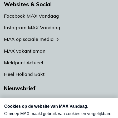
Websites & Social
Facebook MAX Vandaag
Instagram MAX Vandaag
MAX op sociale media
MAX vakantieman
Meldpunt Actueel
Heel Holland Bakt
Nieuwsbrief
Neem hier een gratis abonnement op onze
nieuwsbrief. Elke vrijdag- en dinsdagochtend in
uw mailbox.