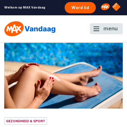
NPO S
Omroep 
Word lid
Welkom op MAX Vandaag
menu
GEZONDHEID & SPORT