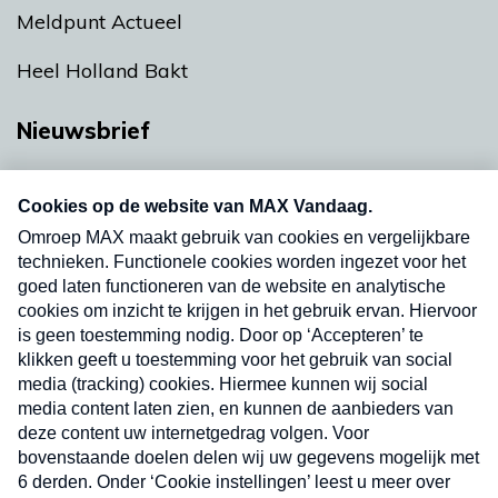
Meldpunt Actueel
Heel Holland Bakt
Nieuwsbrief
Neem hier een gratis abonnement op onze
nieuwsbrief. Elke vrijdag- en dinsdagochtend in
uw mailbox.
Verzend