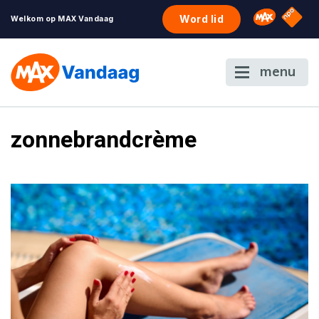
NPO S
Omroep 
Word lid
Welkom op MAX Vandaag
menu
zonnebrandcrème