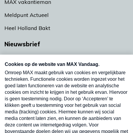
MAX vakantieman
Meldpunt Actueel
Heel Holland Bakt
Nieuwsbrief
Neem hier een gratis abonnement op onze
nieuwsbrief. Elke vrijdag- en dinsdagochtend in
uw mailbox.
Verzend