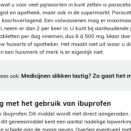
wat u voor veel pijnsoorten in kunt zetten is paraceta
rogist en apotheek, maar ook in de supermarkt. Parace
ook koortsverlagend. Een volwassenen mag er maximaa
jn, neem er dan 2 per keer in. U kunt bij aanhoudende
tabletten per dag innemen, dus 8 à 500 mg. Maar doe d
uw huisarts of apotheker. Het maakt niet uit waar u d
n een huismerk of merk is er eigenlijk niet.
Medicijnen slikken lastig? Zo gaat het m
ees ook:
g met het gebruik van ibuprofen
 is ibuprofen. Dit middel wordt niet direct aangeraden
r dit geneesmiddel kent een aantal nadelige bijwerkin
jke schade aan de maag geven. Overleg eventueel met