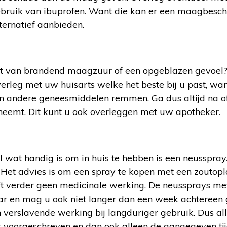
ebruik van ibuprofen. Want die kan er een maagbesch
lternatief aanbieden.
ast van brandend maagzuur of een opgeblazen gevoel
erleg met uw huisarts welke het beste bij u past, wa
n andere geneesmiddelen remmen. Ga dus altijd na o
nneemt. Dit kunt u ook overleggen met uw apotheker.
 wat handig is om in huis te hebben is een neusspray
. Het advies is om een spray te kopen met een zoutopl
eft verder geen medicinale werking. De neussprays met
r en mag u ook niet langer dan een week achtereen 
 verslavende werking bij langduriger gebruik. Dus al
t voorgeschreven en dan ook alleen de aangegeven tij