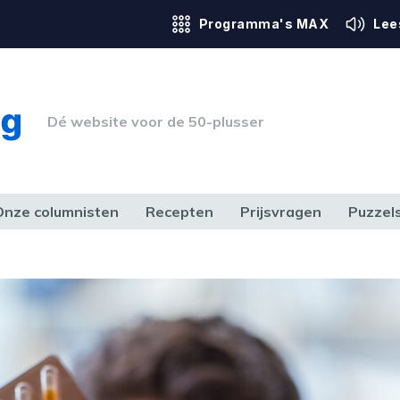
Programma's MAX
Lee
Dé website voor de 50-plusser
Onze columnisten
Recepten
Prijsvragen
Puzzel
ERK & RECHT
GEZONDHEID & SPORT
HUIS, TUIN & HOBBY
MEDIA & 