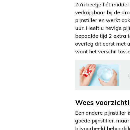
Zo’n beetje hét middel 
verkrijgbaar bij de d
pijnstiller en werkt 
uur. Heeft u hevige pi
bepaalde tijd 2 extra 
overleg dit eerst met 
want het verschil tusse
L
Wees voorzichti
Een andere pijnstiller
goede pijnstiller, maa
bijvoorbeeld behoorli