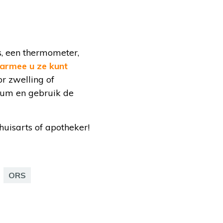
s, een thermometer,
aarmee u ze kunt
or zwelling of
tum en gebruik de
huisarts of apotheker!
ORS