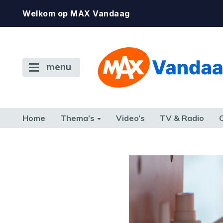
Welkom op MAX Vandaag
menu
Home
Thema’s
Video’s
TV & Radio
CONSUMENT
ETEN & DRINKEN
FAMILIE & RELATIE
GELD, W
TERUG NAAR TOEN