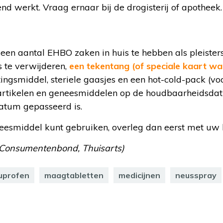
d werkt. Vraag ernaar bij de drogisterij of apotheek.
een aantal EHBO zaken in huis te hebben als pleister
s te verwijderen,
een tekentang (of speciale kaart w
tingsmiddel, steriele gaasjes en een hot-cold-pack (vo
le artikelen en geneesmiddelen op de houdbaarheidsda
datum gepasseerd is.
neesmiddel kunt gebruiken, overleg dan eerst met uw 
t, Consumentenbond, Thuisarts)
uprofen
maagtabletten
medicijnen
neusspray