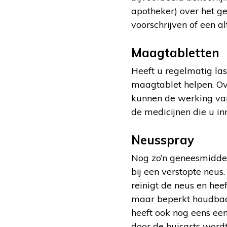
apotheker) over het g
voorschrijven of een a
Maagtabletten
Heeft u regelmatig l
maagtablet helpen. Ov
kunnen de werking va
de medicijnen die u i
Neusspray
Nog zo’n geneesmiddel
bij een verstopte neus
reinigt de neus en he
maar beperkt houdbaa
heeft ook nog eens een
door de huisarts word