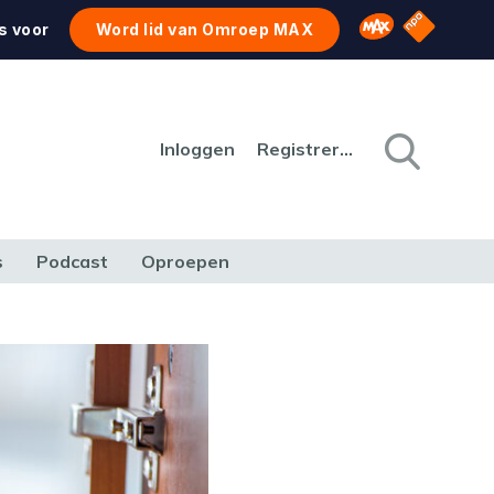
NPO Star
Omroep MAX
s voor
Word lid van Omroep MAX
Inloggen
Registreren
s
Podcast
Oproepen
CULTUUR
NATUUR & MILIEU
REIZEN & VERKEER