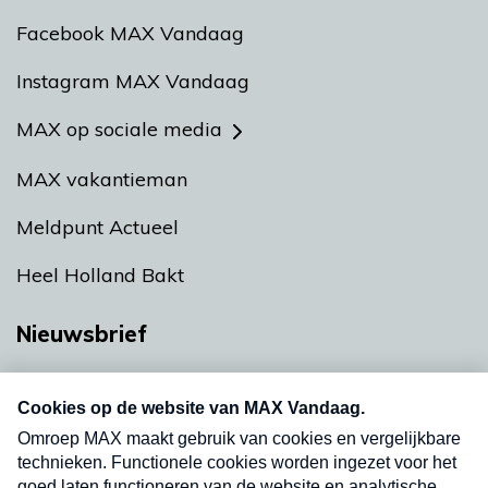
Facebook MAX Vandaag
Instagram MAX Vandaag
MAX op sociale media
MAX vakantieman
Meldpunt Actueel
Heel Holland Bakt
Nieuwsbrief
Neem hier een gratis abonnement op onze
nieuwsbrief. Elke vrijdag- en dinsdagochtend in
uw mailbox.
Verzend