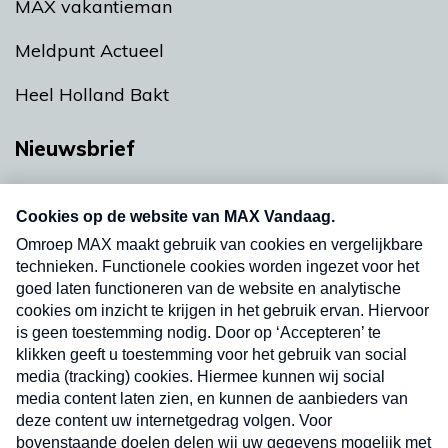
MAX vakantieman
Meldpunt Actueel
Heel Holland Bakt
Nieuwsbrief
Neem hier een gratis abonnement op onze
nieuwsbrief. Elke vrijdag- en dinsdagochtend in
uw mailbox.
Verzend