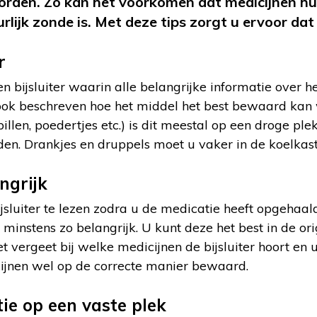
den. Zo kan het voorkomen dat medicijnen hu
rlijk zonde is. Met deze tips zorgt u ervoor dat 
r
en bijsluiter waarin alle belangrijke informatie over h
 ook beschreven hoe het middel het best bewaard kan 
llen, poedertjes etc.) is dit meestal op een droge ple
en. Drankjes en druppels moet u vaker in de koelkas
ngrijk
jsluiter te lezen zodra u de medicatie heeft opgehaald
instens zo belangrijk. U kunt deze het best in de or
niet vergeet bij welke medicijnen de bijsluiter hoort e
cijnen wel op de correcte manier bewaard.
e op een vaste plek