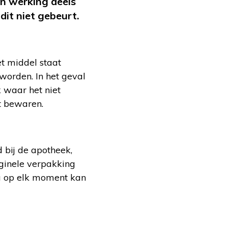
n werking deels
dit niet gebeurt.
et middel staat
worden. In het geval
k waar het niet
t bewaren.
 bij de apotheek,
iginele verpakking
n u op elk moment kan