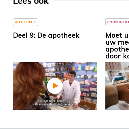
Lees ook
UITGELICHT
CONSUMEN
Deel 9: De apotheek
Moet u
uw med
apothe
door 