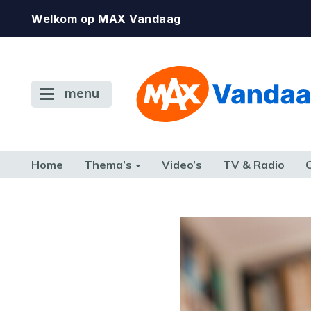
Welkom op MAX Vandaag
menu
Home
Thema’s
Video’s
TV & Radio
CONSUMENT
ETEN & DRINKEN
FAMILIE & RELATIE
GELD, W
TERUG NAAR TOEN