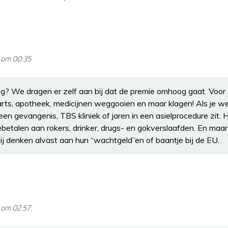
 om 00:35
? We dragen er zelf aan bij dat de premie omhoog gaat. Voor 
arts, apotheek, medicijnen weggooien en maar klagen! Als je wei
een gevangenis, TBS kliniek of jaren in een asielprocedure zit. 
etalen aan rokers, drinker, drugs- en gokverslaafden. En maar 
ij denken alvast aan hun “wachtgeld”en of baantje bij de EU.
 om 02:57