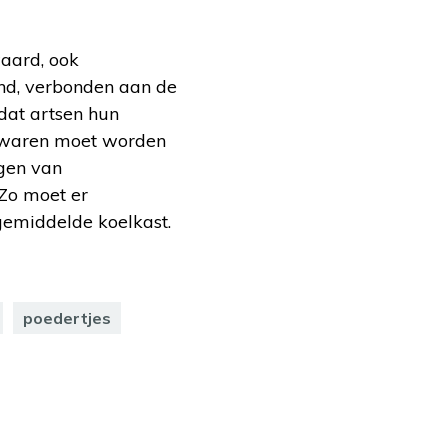
waard, ook
land, verbonden aan de
dat artsen hun
bewaren moet worden
gen van
Zo moet er
gemiddelde koelkast.
poedertjes