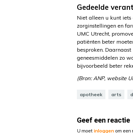
Gedeelde verant
Niet alleen u kunt ie
zorginstellingen en fa
UMC Utrecht, promovee
patiënten beter moete
besproken. Daarnaast
geneesmiddelen zo wor
bijvoorbeeld beter re
(Bron: ANP, website U
apotheek
arts
d
Geef een reactie
U moet
inloggen
om een r