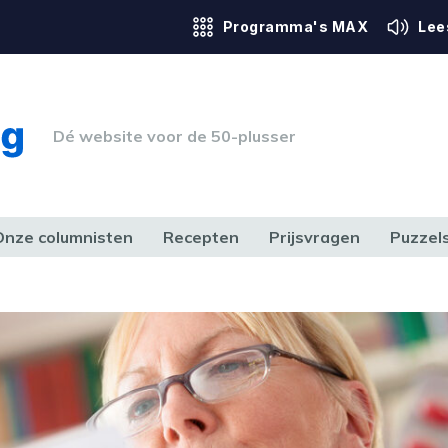
Programma's MAX
Lee
Dé website voor de 50-plusser
Onze columnisten
Recepten
Prijsvragen
Puzzel
ERK & RECHT
GEZONDHEID & SPORT
HUIS, TUIN & HOBBY
MEDIA & 