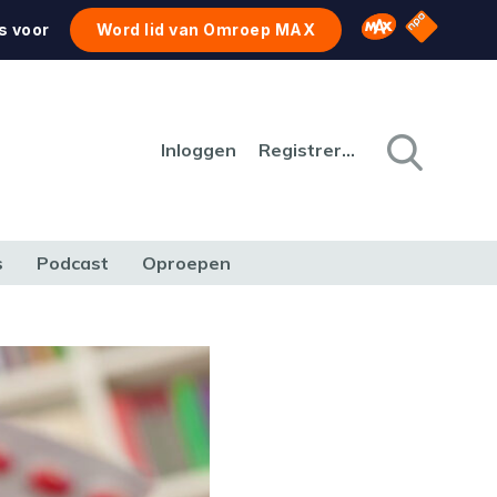
NPO Star
Omroep MAX
s voor
Word lid van Omroep MAX
Inloggen
Registreren
s
Podcast
Oproepen
CULTUUR
NATUUR & MILIEU
REIZEN & VERKEER