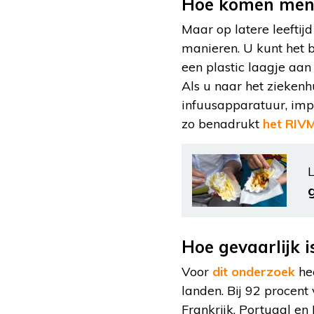
Hoe komen mens
Maar op latere leeftij
manieren. U kunt het bi
een plastic laagje aan
Als u naar het ziekenhu
infuusapparatuur, imp
zo benadrukt
het RIV
L
Hoe gevaarlijk i
Voor
dit onderzoek
hee
landen. Bij 92 procent
Frankrijk, Portugal e