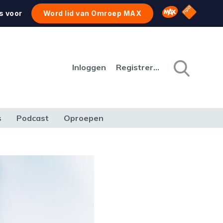
NPO Star
Omroep MAX
s voor
Word lid van Omroep MAX
Inloggen
Registreren
s
Podcast
Oproepen
CULTUUR
NATUUR & MILIEU
REIZEN & VERKEER