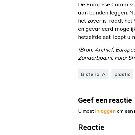
De Europese Commissie
aan banden leggen. Na
het zover is, raadt he
en gevarieerd mogelijk
hetzelfde eet, loopt u 
(Bron: Archief, Europ
Zonderbpa.nl. Foto: Sh
Bisfenol A
plastic
Geef een reactie
U moet
inloggen
om een r
Reactie