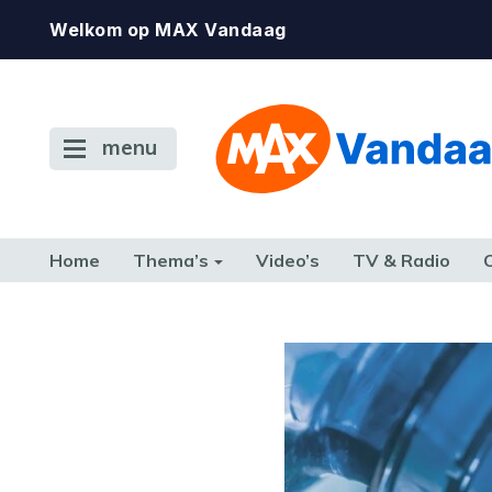
Welkom op MAX Vandaag
menu
Home
Thema’s
Video’s
TV & Radio
CONSUMENT
ETEN & DRINKEN
FAMILIE & RELATIE
GELD, W
TERUG NAAR TOEN