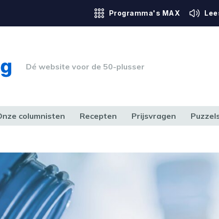
Programma's MAX
Lee
Dé website voor de 50-plusser
Onze columnisten
Recepten
Prijsvragen
Puzzel
ERK & RECHT
GEZONDHEID & SPORT
HUIS, TUIN & HOBBY
MEDIA & 