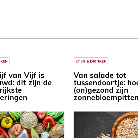
NKEN
ETEN & DRINKEN
jf van Vijf is
Van salade tot
wd: dit zijn de
tussendoortje: ho
rijkste
(on)gezond zijn
eringen
zonnebloempitte