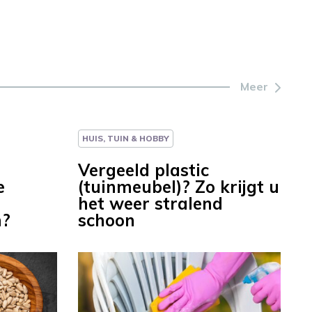
Meer
HUIS, TUIN & HOBBY
Vergeeld plastic
e
(tuinmeubel)? Zo krijgt u
het weer stralend
n?
schoon