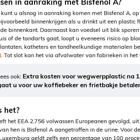
en in aanraking met Bisfenol A?
d kunt u alsnog in aanraking komen met Bisfenol A, op
jvoorbeeld binnenkrijgen als u drinkt uit een plastic f
 de binnenkant. Daarnaast kan voedsel uit blik sporen 
is of de tandarts gaat, loopt u eveneens risico op blo
lantaten, katheters en tandheelkundige materialen be
M
. Tot slot kan het via afvalwater van fabrieken in het
Extra kosten voor wegwerpplastic na 1 
ees ook:
gaat u voor uw koffiebeker en frietbakje betale
s het?
ft het EEA 2.756 volwassen Europeanen gevolgd, uit 
 van hen is Bisfenol A aangetroffen in de urine. Voor d
n Luxemburg geldt zelfs een percentage van 100 proce