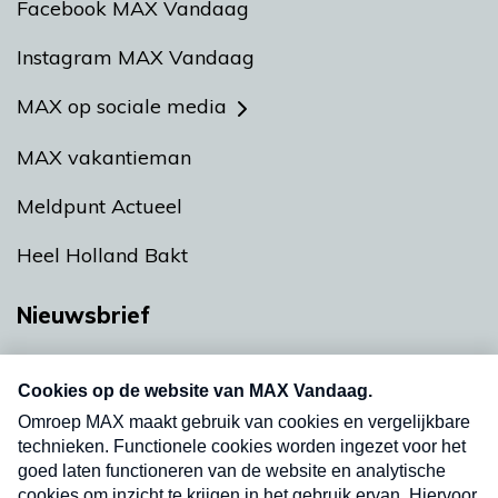
Facebook MAX Vandaag
Instagram MAX Vandaag
MAX op sociale media
MAX vakantieman
Meldpunt Actueel
Heel Holland Bakt
Nieuwsbrief
Neem hier een gratis abonnement op onze
nieuwsbrief. Elke vrijdag- en dinsdagochtend in
uw mailbox.
Verzend