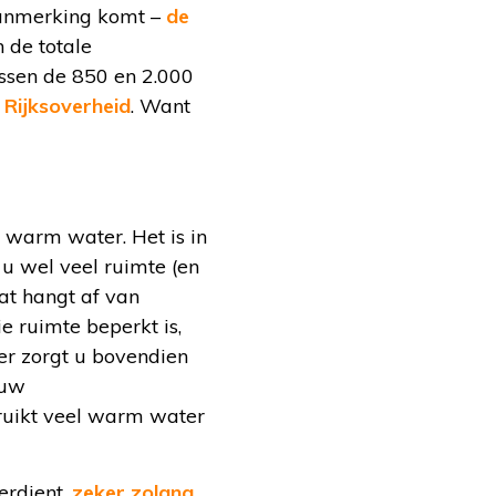
n aanmerking komt –
de
 de totale
tussen de 850 en 2.000
 Rijksoverheid
. Want
r warm water. Het is in
u wel veel ruimte (en
at hangt af van
ie ruimte beperkt is,
er zorgt u bovendien
 uw
ruikt veel warm water
erdient,
zeker zolang