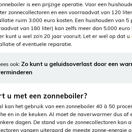
nneboiler is een prijzige operatie. Voor een huishou
ter zonnecollectoren en een voorraadvat van 120 liter
allatie ruim 3.000 euro kosten. Een huishouden van 5
raadvat van 180 liter) kan zelfs meer dan 5.000 euro 
 kunt u wel zo’n 20 jaar vooruit. Let er wel op dat u
allatie of eventuele reparatie.
Zo kunt u geluidsoverlast door een w
ees ook:
verminderen
t u met een zonneboiler?
al kan het gebruik van een zonneboiler 40 à 50 proce
che en in de keuken. Al moet de naverwarmer dus af 
onkere dagen. De stand van de zonnecollectoren kan al
ectoren vangen uiteraard de meeste zonne-energie op 