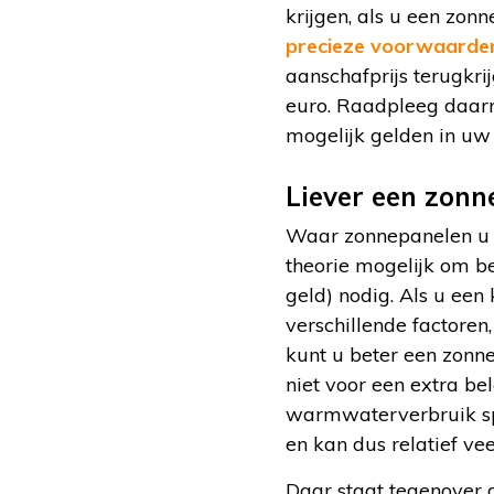
krijgen, als u een zon
precieze voorwaarden 
aanschafprijs terugkri
euro. Raadpleeg daar
mogelijk gelden in uw 
Liever een zonn
Waar zonnepanelen u el
theorie mogelijk om b
geld) nodig. Als u ee
verschillende factoren,
kunt u beter een zonn
niet voor een extra be
warmwaterverbruik spe
en kan dus relatief ve
Daar staat tegenover 