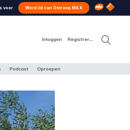
NPO Star
Omroep MAX
s voor
Word lid van Omroep MAX
Inloggen
Registreren
s
Podcast
Oproepen
CULTUUR
NATUUR & MILIEU
REIZEN & VERKEER