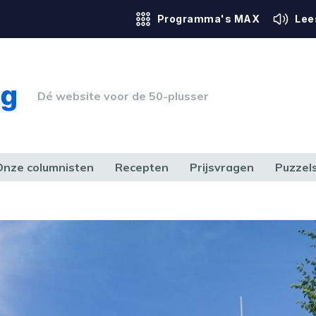
Programma's MAX
Lee
Dé website voor de 50-plusser
Onze columnisten
Recepten
Prijsvragen
Puzzel
ERK & RECHT
GEZONDHEID & SPORT
HUIS, TUIN & HOBBY
MEDIA & 