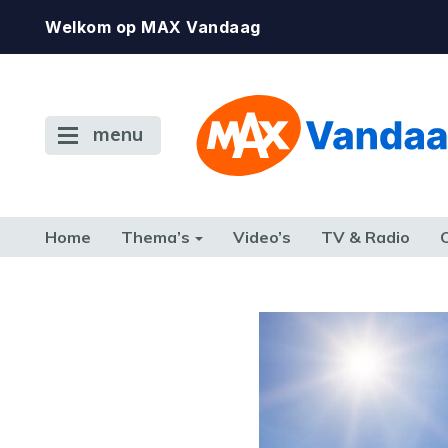
Welkom op MAX Vandaag
menu
Home
Thema’s
Video’s
TV & Radio
CONSUMENT
ETEN & DRINKEN
FAMILIE & RELATIE
GELD, W
TERUG NAAR TOEN