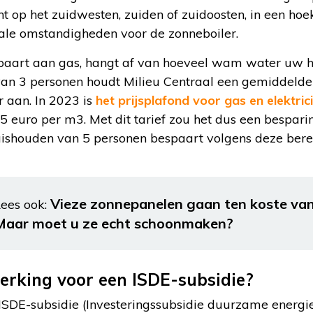
t op het zuidwesten, zuiden of zuidoosten, in een hoe
eale omstandigheden voor de zonneboiler.
paart aan gas, hangt af van hoeveel wam water uw h
an 3 personen houdt Milieu Centraal een gemiddeld
 aan. In 2023 is
het prijsplafond voor gas en elektrici
euro per m3. Met dit tarief zou het dus een bespari
uishouden van 5 personen bespaart volgens deze ber
Vieze zonnepanelen gaan ten koste van
ees ook:
Maar moet u ze echt schoonmaken?
rking voor een ISDE-subsidie?
ISDE-subsidie (Investeringssubsidie duurzame energi