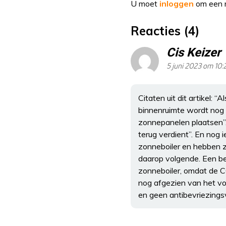
U moet
inloggen
om een r
Reacties (4)
Cis Keizer
5 juni 2023 om 10:
Citaten uit dit artikel: 
binnenruimte wordt nog 
zonnepanelen plaatsen”.
terug verdient”. En nog
zonneboiler en hebben z
daarop volgende. Een bet
zonneboiler, omdat de CO
nog afgezien van het vo
en geen antibevriezingsv