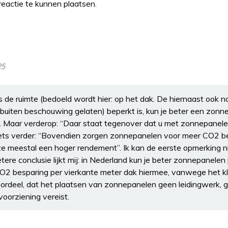
eactie te kunnen plaatsen.
25
“Als de ruimte (bedoeld wordt hier: op het dak. De hiernaast ook
buiten beschouwing gelaten) beperkt is, kun je beter een zonne
 Maar verderop: “Daar staat tegenover dat u met zonnepanelen
 iets verder: “Bovendien zorgen zonnepanelen voor meer CO2 b
e meestal een hoger rendement”. Ik kan de eerste opmerking n
ere conclusie lijkt mij: in Nederland kun je beter zonnepanele
2 besparing per vierkante meter dak hiermee, vanwege het klim
ordeel, dat het plaatsen van zonnepanelen geen leidingwerk, 
oorziening vereist.