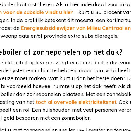
neboiler laat installeren. Als u hier inderdaad voor i
voor de subsidie vindt u hier
– kunt u 30 procent van
jgen. In de praktijk betekent dit meestal een korting 
naast de
Energiesubsidiewijzer van Milieu Centraal en
woonplaats en/of provincie extra subsidieregels.
eboiler of zonnepanelen op het dak?
ektriciteit opleveren, zorgt een zonneboiler dus voo
eide systemen in huis te hebben, maar daarvoor heeft 
n keuze moet maken, wat kunt u dan het beste doen? D
 bijvoorbeeld hoeveel ruimte u op het dak heeft. Als d
eboiler dan zonnepanelen plaatsen. Met een zonneboil
lasting van het
toch al overvolle elektriciteitsnet
. Ook
elt een rol. Een huishouden met veel personen verb
el geld besparen met een zonneboiler.
dat u met zonnepanelen sneller uw investering terugv