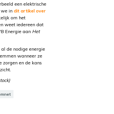
orbeeld een elektrische
s we in
dit artikel over
kelijk om het
n weet iedereen dat
NWB Energie aan
Het
 al de nodige energie
fstemmen wanneer ze
e zorgen en de kans
zicht.
tock)
omnet