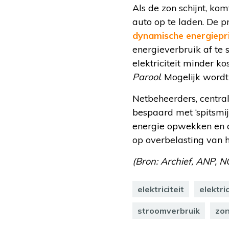
Als de zon schijnt, kom
auto op te laden. De p
dynamische energiepr
energieverbruik af t
elektriciteit minder k
Parool
. Mogelijk word
Netbeheerders, centra
bespaard met ‘spitsmi
energie opwekken en a
op overbelasting van h
(Bron: Archief, ANP, N
elektriciteit
elektri
stroomverbruik
zon