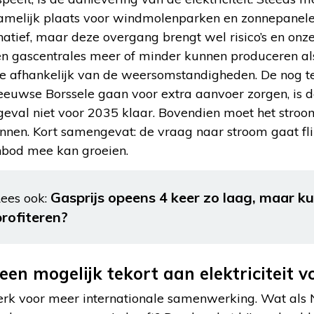
melijk plaats voor windmolenparken en zonnepanelen.
rnatief, maar deze overgang brengt wel risico’s en on
 gascentrales meer of minder kunnen produceren als h
ie afhankelijk van de weersomstandigheden. De nog 
Zeeuwse Borssele gaan voor extra aanvoer zorgen, is 
k geval niet voor 2035 klaar. Bovendien moet het stro
unnen. Kort samengevat: de vraag naar stroom gaat fl
nbod mee kan groeien.
Gasprijs opeens 4 keer zo laag, maar k
ees ook:
profiteren?
en mogelijk tekort aan elektriciteit 
erk voor meer internationale samenwerking. Wat als 