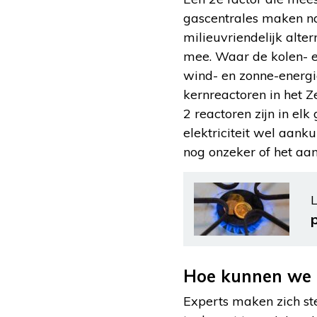
gascentrales maken na
milieuvriendelijk alte
mee. Waar de kolen- en
wind- en zonne-energ
kernreactoren in het 
2 reactoren zijn in el
elektriciteit wel aank
nog onzeker of het aa
L
Hoe kunnen we e
Experts maken zich st