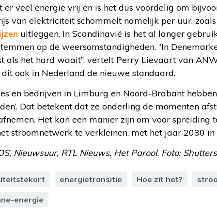
t er veel energie vrij en is het dus voordelig om bijvo
rijs van elektriciteit schommelt namelijk per uur, zoal
ijzen
uitleggen. In Scandinavië is het al langer gebrui
e stemmen op de weersomstandigheden. “In Denemarke
ost als het hard waait”, vertelt Perry Lievaart van A
t dit ook in Nederland de nieuwe standaard.
les en bedrijven in Limburg en Noord-Brabant hebben
jden’. Dat betekent dat ze onderling de momenten a
fnemen. Het kan een manier zijn om voor spreiding t
et stroomnetwerk te verkleinen, met het jaar 2030 in 
OS, Nieuwsuur, RTL Nieuws, Het Parool. Foto: Shutters
citeitstekort
energietransitie
Hoe zit het?
stro
ne-energie