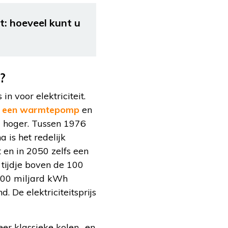
it: hoeveel kunt u
?
n voor elektriciteit.
s
een warmtepomp
en
l hoger. Tussen 1976
 is het redelijk
en in 2050 zelfs een
 tijdje boven de 100
 200 miljard kWh
. De elektriciteitsprijs
eer klassieke kolen- en