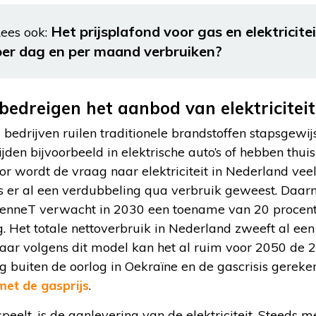
Het prijsplafond voor gas en elektricite
ees ook:
per dag en per maand verbruiken?
bedreigen het aanbod van elektriciteit
edrijven ruilen traditionele brandstoffen stapsgewijs i
den bijvoorbeeld in elektrische auto’s of hebben thui
or wordt de vraag naar elektriciteit in Nederland vee
 er al een verdubbeling qua verbruik geweest. Daarna
TenneT verwacht in 2030 een toename van 20 procent 
 Het totale nettoverbruik in Nederland zweeft al een
Maar volgens dit model kan het al ruim voor 2050 de
g buiten de oorlog in Oekraïne en de gascrisis gerekend
et de gasprijs
.
peelt, is de aanlevering van de elektriciteit. Steeds m