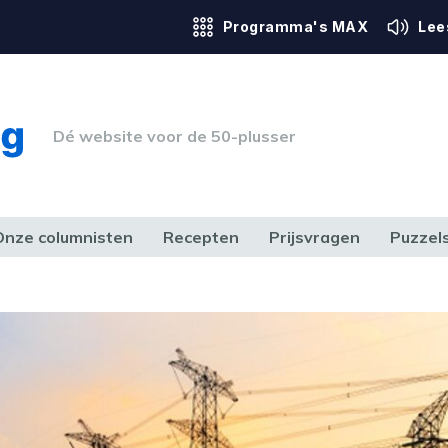
Programma's MAX
Lee
Dé website voor de 50-plusser
Onze columnisten
Recepten
Prijsvragen
Puzzel
ERK & RECHT
GEZONDHEID & SPORT
HUIS, TUIN & HOBBY
MEDIA & 