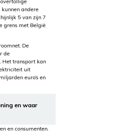
overtollige
om kunnen andere
jnlijk 5 van zijn 7
de grens met België
troomnet. De
r de
 Het transport kan
triciteit uit
miljarden euro’s en
ening en waar
jven en consumenten.