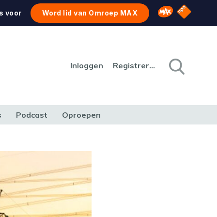
NPO Star
Omroep MAX
s voor
Word lid van Omroep MAX
Inloggen
Registreren
s
Podcast
Oproepen
CULTUUR
NATUUR & MILIEU
REIZEN & VERKEER