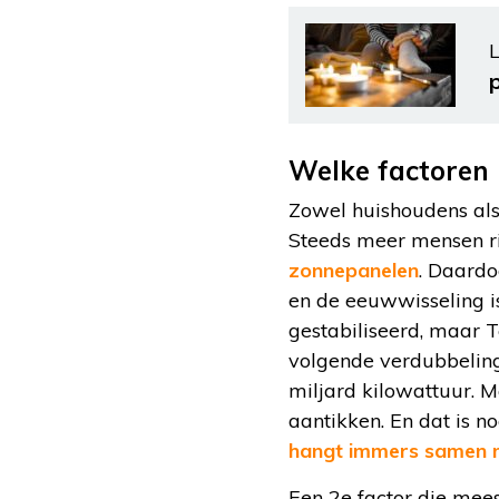
L
Welke factoren 
Zowel huishoudens als b
Steeds meer mensen rij
zonnepanelen
. Daardo
en de eeuwwisseling is
gestabiliseerd, maar 
volgende verdubbeling.
miljard kilowattuur. 
aantikken. En dat is no
hangt immers samen m
Een 2e factor die mees