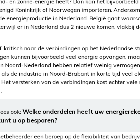
d- en zonne-energie heeft? Dan kan het bijvoorbeeld 
 Verenigd Koninkrijk of Noorwegen importeren. Anders
de energieproductie in Nederland. België gaat waarschi
 terwijl er in Nederland dus 2 nieuwe komen, vlakbij 
T kritisch naar de verbindingen op het Nederlandse s
gen kunnen bijvoorbeeld veel energie opvangen, maa
n Noord-Nederland hebben relatief weinig vermogen.
s de industrie in Noord-Brabant in korte tijd veel elek
 Het versterken van de verbindingen kost echter vele 
.
Welke onderdelen heeft uw energierek
ees ook:
kunt u op besparen?
netbeheerder een beroep op de flexibiliteit van bedri