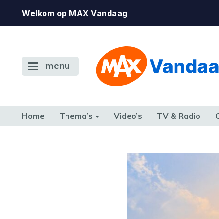
Welkom op MAX Vandaag
menu
Home
Thema’s
Video’s
TV & Radio
CONSUMENT
ETEN & DRINKEN
FAMILIE & RELATIE
GELD, W
TERUG NAAR TOEN