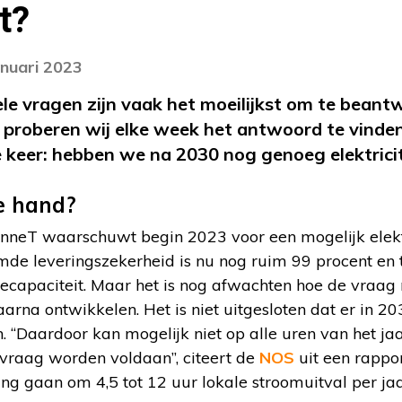
it?
anuari 2023
ele vragen zijn vaak het moeilijkst om te beant
? proberen wij elke week het antwoord te vinde
keer: hebben we na 2030 nog genoeg elektricit
e hand?
neT waarschuwt begin 2023 voor een mogelijk elektri
e leveringszekerheid is nu nog ruim 99 procent en to
ecapaciteit. Maar het is nog afwachten hoe de vraag
 daarna ontwikkelen. Het is niet uitgesloten dat er in
. “Daardoor kan mogelijk niet op alle uren van het ja
svraag worden voldaan”, citeert de
NOS
uit een rappor
ng gaan om 4,5 tot 12 uur lokale stroomuitval per jaa