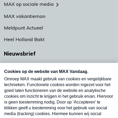
MAX op sociale media
MAX vakantieman
Meldpunt Actueel
Heel Holland Bakt
Nieuwsbrief
Neem hier een gratis abonnement op onze
nieuwsbrief. Elke vrijdag- en dinsdagochtend in
uw mailbox.
Verzend