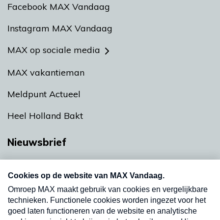
Facebook MAX Vandaag
Instagram MAX Vandaag
MAX op sociale media
MAX vakantieman
Meldpunt Actueel
Heel Holland Bakt
Nieuwsbrief
Neem hier een gratis abonnement op onze
nieuwsbrief. Elke vrijdag- en dinsdagochtend in
uw mailbox.
Verzend