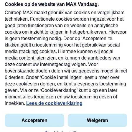
nieuwsbrief. Elke vrijdag- en dinsdagochtend in
uw mailbox.
Verzend
Nieuwsbrief
Neem hier een gratis abonnement op onze
nieuwsbrief. Elke vrijdag- en dinsdagochtend in uw
mailbox.
Contact
Algemene voorwaarden
Privacyverklaring
Cookieverklaring
Kwetsbaarheid melden
privacyverklaring
Copyright © 2026 MAX Vandaag -
Omroep MAX