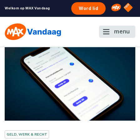
NPO S
Omroep 
Word lid
Welkom op MAX Vandaag
menu
GELD, WERK & RECHT