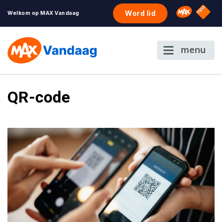
NPO S
Omroep 
Word lid
Welkom op MAX Vandaag
menu
QR-code