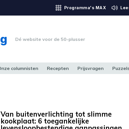
Programma's MAX
Lee
Dé website voor de 50-plusser
Onze columnisten
Recepten
Prijsvragen
Puzzel
ERK & RECHT
GEZONDHEID & SPORT
HUIS, TUIN & HOBBY
MEDIA & 
Van buitenverlichting tot slimme
kookplaat: 6 toegankelijke
levensloopbestendige aanpassingen