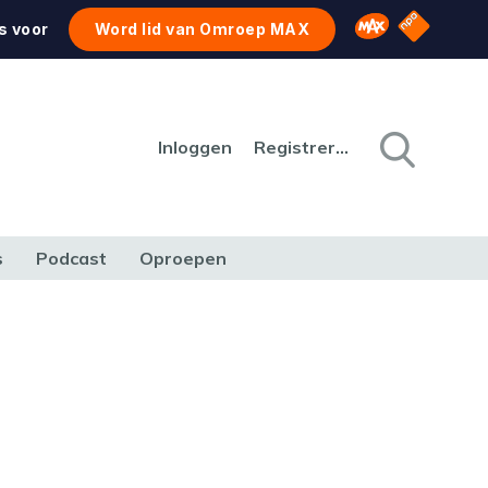
NPO Star
Omroep MAX
s voor
Word lid van Omroep MAX
Inloggen
Registreren
s
Podcast
Oproepen
CULTUUR
NATUUR & MILIEU
REIZEN & VERKEER