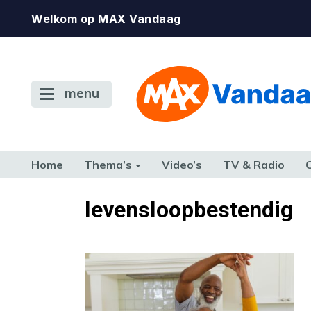
Welkom op MAX Vandaag
menu
Home
Thema’s
Video’s
TV & Radio
CONSUMENT
ETEN & DRINKEN
FAMILIE & RELATIE
GELD, W
levensloopbestendig
TERUG NAAR TOEN