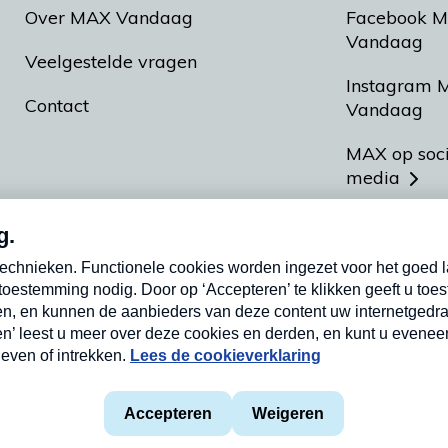
Over MAX Vandaag
Facebook 
Vandaag
Veelgestelde vragen
Instagram 
Contact
Vandaag
MAX op soc
media
MAX vakan
Meldpunt A
Heel Hollan
aarden
Privacyverklaring
Cookieverklaring