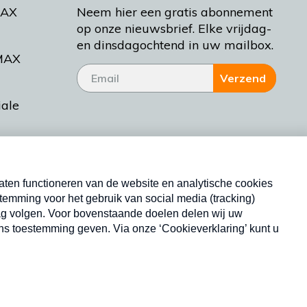
MAX
Neem hier een gratis abonnement
op onze nieuwsbrief. Elke vrijdag-
en dinsdagochtend in uw mailbox.
MAX
Verzend
iale
tieman
ctueel
Nieuwsbrief
d Bakt
Neem hier een gratis abonnement op onze
nieuwsbrief. Elke vrijdag- en dinsdagochtend in uw
mailbox.
Copyright © 2026 MAX Vandaag -
Omroep MAX
privacyverklaring