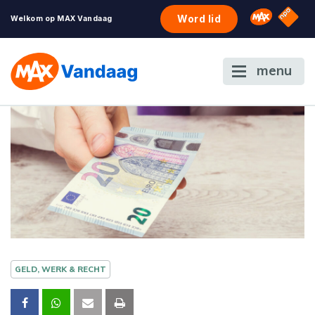
NPO S
Omroep 
Word lid
Welkom op MAX Vandaag
menu
GELD, WERK & RECHT