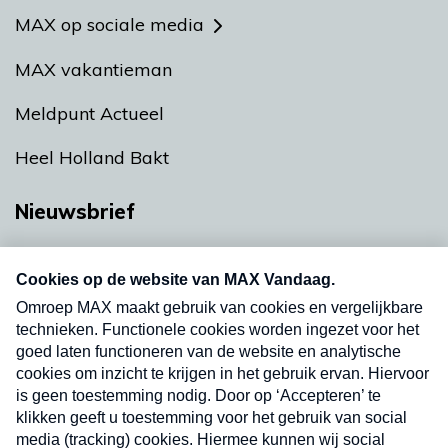
MAX op sociale media
MAX vakantieman
Meldpunt Actueel
Heel Holland Bakt
Nieuwsbrief
Neem hier een gratis abonnement op onze
nieuwsbrief. Elke vrijdag- en dinsdagochtend in
uw mailbox.
Verzend