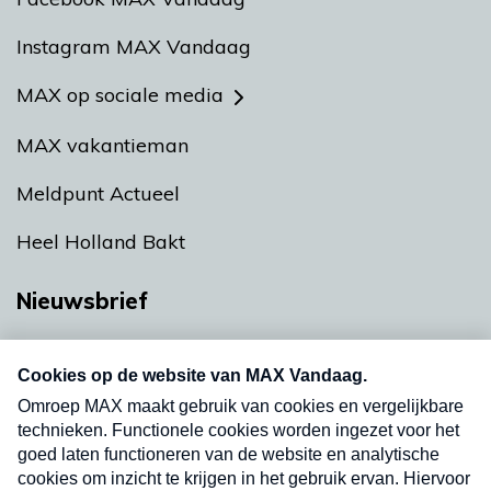
Instagram MAX Vandaag
MAX op sociale media
MAX vakantieman
Meldpunt Actueel
Heel Holland Bakt
Nieuwsbrief
Neem hier een gratis abonnement op onze
nieuwsbrief. Elke vrijdag- en dinsdagochtend in
uw mailbox.
Verzend