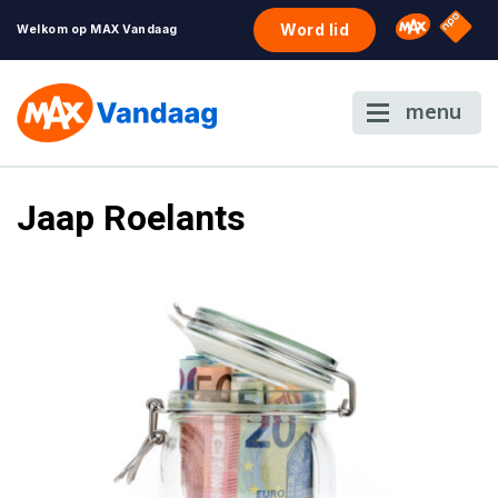
NPO S
Omroep 
Word lid
Welkom op MAX Vandaag
menu
Jaap Roelants