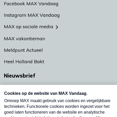
Facebook MAX Vandaag
Instagram MAX Vandaag
MAX op sociale media
MAX vakantieman
Meldpunt Actueel
Heel Holland Bakt
Nieuwsbrief
Neem hier een gratis abonnement op onze
nieuwsbrief. Elke vrijdag- en dinsdagochtend in
uw mailbox.
Verzend