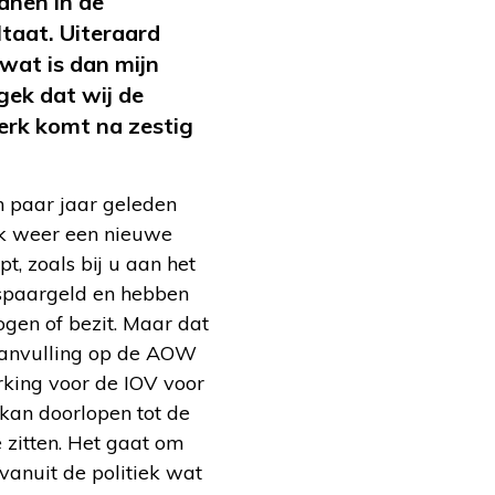
anen in de
ltaat. Uiteraard
 wat is dan mijn
gek dat wij de
werk komt na zestig
en paar jaar geleden
jk weer een nieuwe
t, zoals bij u aan het
 spaargeld en hebben
mogen of bezit. Maar dat
 aanvulling op de AOW
rking voor de IOV voor
kan doorlopen tot de
 zitten. Het gaat om
vanuit de politiek wat