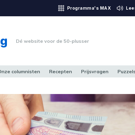
Programma's MAX
Lee
Dé website voor de 50-plusser
Onze columnisten
Recepten
Prijsvragen
Puzzel
ERK & RECHT
GEZONDHEID & SPORT
HUIS, TUIN & HOBBY
MEDIA & 