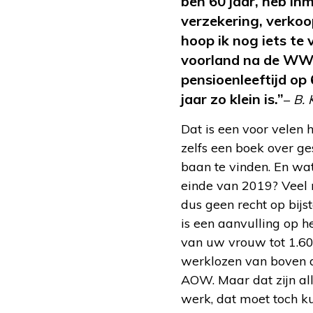
ben 60 jaar, heb in
verzekering, verkoo
hoop ik nog iets te
voorland na de WW? 
pensioenleeftijd op
jaar zo klein is.”
–
B. 
Dat is een voor velen 
zelfs een boek over g
baan te vinden. En wat
einde van 2019? Veel 
dus geen recht op bijst
is een aanvulling op h
van uw vrouw tot 1.60
werklozen van boven d
AOW. Maar dat zijn al
werk, dat moet toch ku