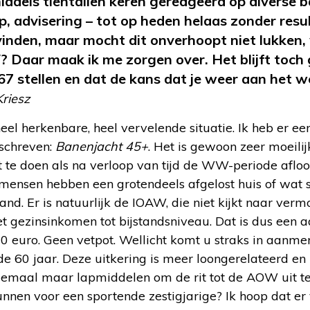
middels tientallen keren gereageerd op diverse b
p, advisering – tot op heden helaas zonder resu
 vinden, maar mocht dit onverhoopt niet lukken,
Daar maak ik me zorgen over. Het blijft toch 
 67 stellen en dat de kans dat je weer aan het 
Kriesz
heel herkenbare, heel vervelende situatie. Ik heb er e
eschreven:
Banenjacht 45+
. Het is gewoon zeer moeili
 te doen als na verloop van tijd de WW-periode afloop
mensen hebben een grotendeels afgelost huis of wat
and. Er is natuurlijk de IOAW, die niet kijkt naar ver
et gezinsinkomen tot bijstandsniveau. Dat is dus een
0 euro. Geen vetpot. Wellicht komt u straks in aanme
e 60 jaar. Deze uitkering is meer loongerelateerd en 
lemaal maar lapmiddelen om de rit tot de AOW uit te
nnen voor een sportende zestigjarige? Ik hoop dat er 