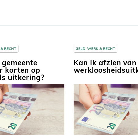
 & RECHT
GELD, WERK & RECHT
 gemeente
Kan ik afzien van
 korten op
werkloosheidsuit
s uitkering?