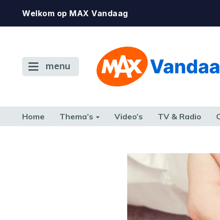
Welkom op MAX Vandaag
menu
Home
Thema’s
Video’s
TV & Radio
CONSUMENT
ETEN & DRINKEN
FAMILIE & RELATIE
GELD, W
TERUG NAAR TOEN