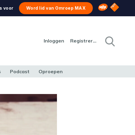
NPO Star
Omroep MAX
s voor
Word lid van Omroep MAX
Inloggen
Registreren
s
Podcast
Oproepen
CULTUUR
NATUUR & MILIEU
REIZEN & VERKEER