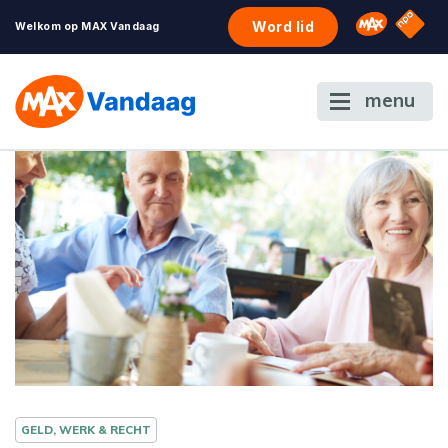
NPO S
Omroep 
Word lid
Welkom op MAX Vandaag
menu
GELD, WERK & RECHT