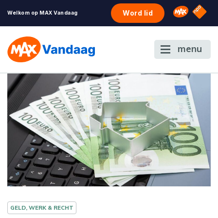
NPO S
Omroep 
Word lid
Welkom op MAX Vandaag
menu
GELD, WERK & RECHT