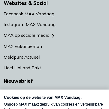
Websites & Social
Facebook MAX Vandaag
Instagram MAX Vandaag
MAX op sociale media
MAX vakantieman
Meldpunt Actueel
Heel Holland Bakt
Nieuwsbrief
Neem hier een gratis abonnement op onze
nieuwsbrief. Elke vrijdag- en dinsdagochtend in
uw mailbox.