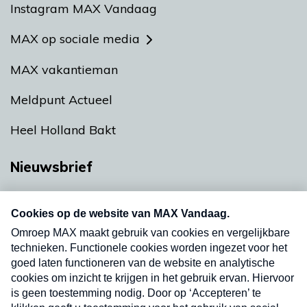
Instagram MAX Vandaag
MAX op sociale media
MAX vakantieman
Meldpunt Actueel
Heel Holland Bakt
Nieuwsbrief
Neem hier een gratis abonnement op onze
nieuwsbrief. Elke vrijdag- en dinsdagochtend in
uw mailbox.
Verzend