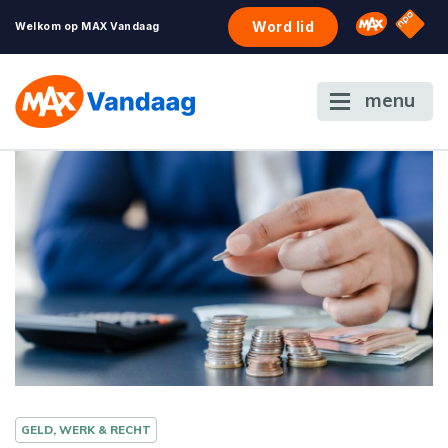
NPO S
Omroep 
Word lid
Welkom op MAX Vandaag
menu
GELD, WERK & RECHT