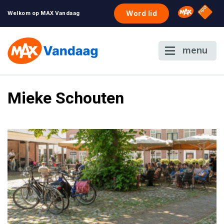
NPO S
Omroep 
Word lid
Welkom op MAX Vandaag
menu
Mieke Schouten