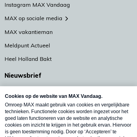
Instagram MAX Vandaag
MAX op sociale media
MAX vakantieman
Meldpunt Actueel
Heel Holland Bakt
Nieuwsbrief
Neem hier een gratis abonnement op onze
nieuwsbrief. Elke vrijdag- en dinsdagochtend in
uw mailbox.
Verzend