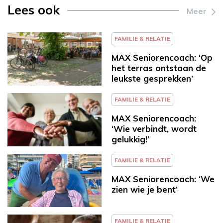
Lees ook
Meer
FAMILIE & RELATIE
MAX Seniorencoach: ‘Op
het terras ontstaan de
leukste gesprekken’
FAMILIE & RELATIE
MAX Seniorencoach:
‘Wie verbindt, wordt
gelukkig!’
FAMILIE & RELATIE
MAX Seniorencoach: ‘We
zien wie je bent’
FAMILIE & RELATIE