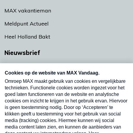
MAX vakantieman
Meldpunt Actueel
Heel Holland Bakt
Nieuwsbrief
Neem hier een gratis abonnement op onze
nieuwsbrief. Elke vrijdag- en dinsdagochtend in
uw mailbox.
Verzend